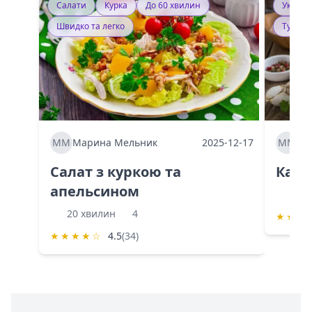
Салати
Курка
До 60 хвилин
Україн
Швидко та легко
Тушку
ММ
Марина Мельник
2025-12-17
ММ
Ма
Салат з куркою та
Каба
апельсином
60 
20 хвилин
4
★
★
★
★
★
★
★
☆
4.5
(34)