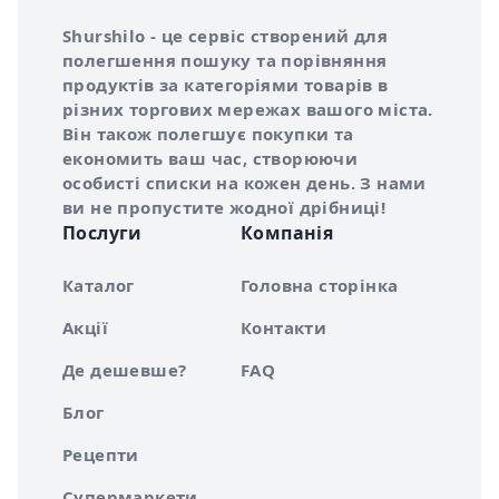
Інформація про Shurshilo та корисні посилання
Про сервіс Shurshilo
Shurshilo - це сервіс створений для
полегшення пошуку та порівняння
продуктів за категоріями товарів в
різних торгових мережах вашого міста.
Він також полегшує покупки та
економить ваш час, створюючи
особисті списки на кожен день. З нами
ви не пропустите жодної дрібниці!
Послуги
Компанія
Каталог
Головна сторінка
Акції
Контакти
Де дешевше?
FAQ
Блог
Рецепти
Супермаркети