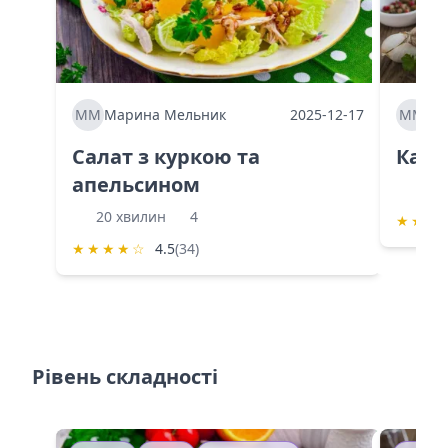
ММ
Марина Мельник
2025-12-17
ММ
Ма
Салат з куркою та
Каба
апельсином
60 
20 хвилин
4
★
★
★
★
★
★
★
☆
4.5
(34)
Рівень складності