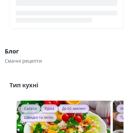
Блог
Смачні рецепти
Тип кухні
Салати
Курка
До 60 хвилин
Україн
Швидко та легко
Тушку