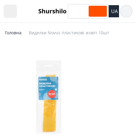
Відкри
Shurshilo
UA
Open sidebar
Головна
Виделки Novus пластикові жовті 10шт