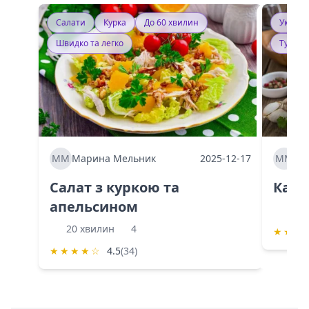
Салати
Курка
До 60 хвилин
Україн
Швидко та легко
Тушку
ММ
Марина Мельник
2025-12-17
ММ
Ма
Салат з куркою та
Каба
апельсином
60 
20 хвилин
4
★
★
★
★
★
★
★
☆
4.5
(34)