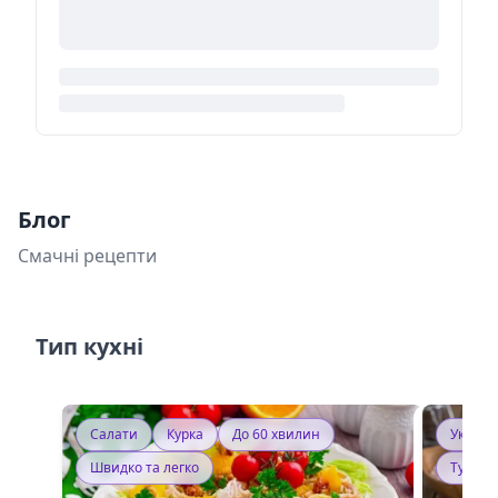
Блог
Смачні рецепти
Тип кухні
Салати
Курка
До 60 хвилин
Україн
Швидко та легко
Тушку