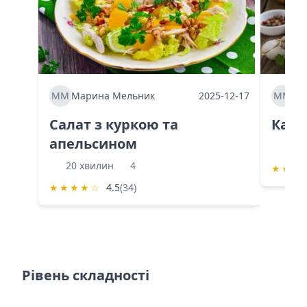
ММ
Марина Мельник
2025-12-17
ММ
Ма
Салат з куркою та
Каба
апельсином
60 
20 хвилин
4
★
★
★
★
★
★
★
☆
4.5
(34)
Рівень складності