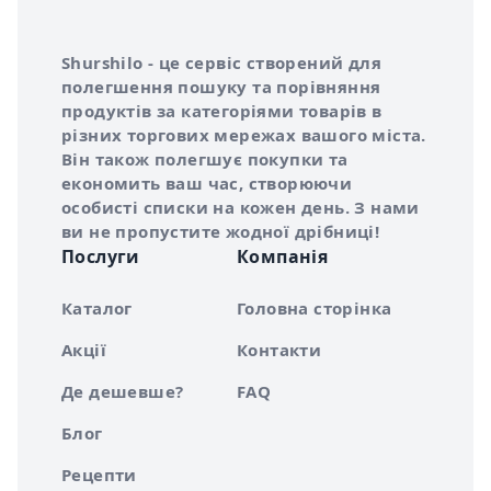
Інформація про Shurshilo та корисні посилання
Про сервіс Shurshilo
Shurshilo - це сервіс створений для
полегшення пошуку та порівняння
продуктів за категоріями товарів в
різних торгових мережах вашого міста.
Він також полегшує покупки та
економить ваш час, створюючи
особисті списки на кожен день. З нами
ви не пропустите жодної дрібниці!
Послуги
Компанія
Каталог
Головна сторінка
Акції
Контакти
Де дешевше?
FAQ
Блог
Рецепти