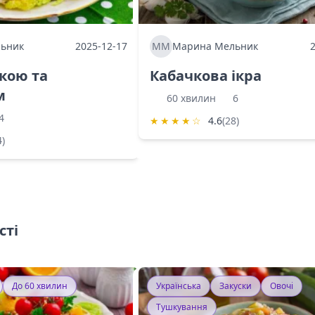
ьник
2025-12-17
ММ
Марина Мельник
ркою та
Кабачкова ікра
м
60 хвилин
6
4
★
★
★
★
☆
4.6
(28)
4)
сті
До 60 хвилин
Українська
Закуски
Овочі
Тушкування