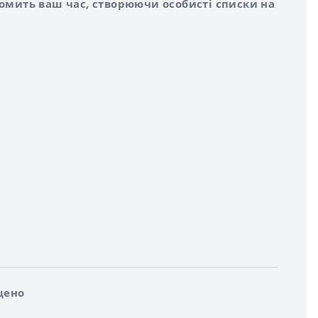
номить ваш час, створюючи особисті списки на
щено