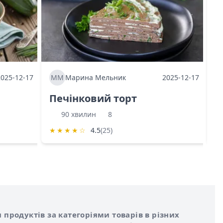
2025-12-17
ММ
Марина Мельник
2025-12-17
М
Печінковий торт
К
90 хвилин
8
★
★
★
★
☆
4.5
(25)
★
 продуктів за категоріями товарів в різних