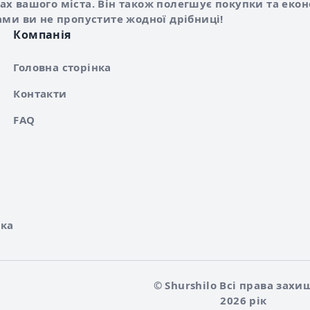
х вашого міста. Він також полегшує покупки та еко
ами ви не пропустите жодної дрібниці!
Компанія
Головна сторінка
Контакти
FAQ
ка
© Shurshilo Всі права захи
2026 рік