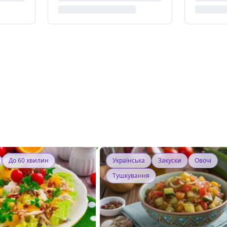
До 60 хвилин
Українська
Закуски
Овочі
Тушкування