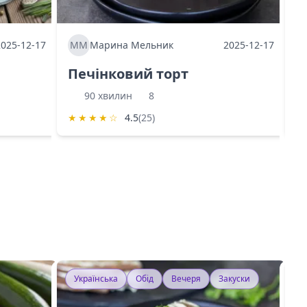
2025-12-17
ММ
Марина Мельник
2025-12-17
М
Печінковий торт
К
90 хвилин
8
★
★
★
★
☆
4.5
(25)
★
Українська
Обід
Вечеря
Закуски
У