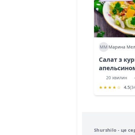
ММ
Марина Мел
Салат з ку
апельсино
20 хвилин
★
★
★
★
☆
4.5
(3
Інформація про 
Про сервіс Shurs
Shurshilo - це 