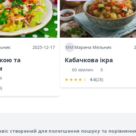
ьник
2025-12-17
ММ
Марина Мельник
ркою та
Кабачкова ікра
м
60 хвилин
6
4
★
★
★
★
☆
4.6
(28)
4)
Shurshilo та корисні посилання
hilo
сервіс створений для полегшення пошуку та порівняння