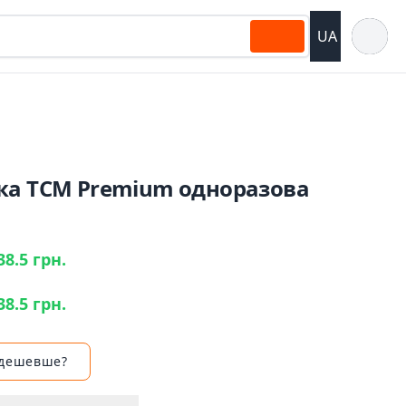
Відкрит
UA
ка ТСМ Premium одноразова
38.5 грн.
38.5 грн.
 дешевше?