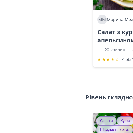
ММ
Марина Мел
Салат з ку
апельсино
20 хвилин
★
★
★
★
☆
4.5
(3
Рівень складно
Салати
Курка
Швидко та легко