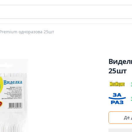
Premium одноразова 25шт
Видел
25шт
Де