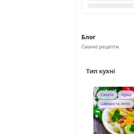
Блог
Смачні рецепти
Тип кухні
Салати
Курка
Швидко та легко