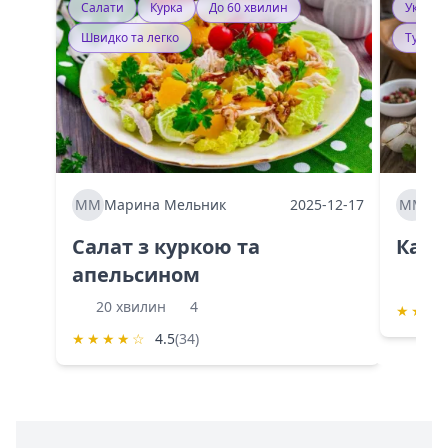
Салати
Курка
До 60 хвилин
Україн
Швидко та легко
Тушку
ММ
Марина Мельник
2025-12-17
ММ
Ма
Салат з куркою та
Каба
апельсином
60 
20 хвилин
4
★
★
★
★
★
★
★
☆
4.5
(34)