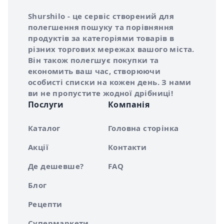
Інформація про Shurshilo та корисні посилання
Про сервіс Shurshilo
Shurshilo - це сервіс створений для
полегшення пошуку та порівняння
продуктів за категоріями товарів в
різних торгових мережах вашого міста.
Він також полегшує покупки та
економить ваш час, створюючи
особисті списки на кожен день. З нами
ви не пропустите жодної дрібниці!
Послуги
Компанія
Каталог
Головна сторінка
Акції
Контакти
Де дешевше?
FAQ
Блог
Рецепти
Супермаркети