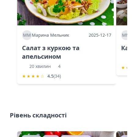
ММ
Марина Мельник
2025-12-17
ММ
Ма
Салат з куркою та
Каба
апельсином
60 
20 хвилин
4
★
★
★
★
★
★
★
☆
4.5
(34)
Рівень складності