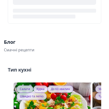
Блог
Смачні рецепти
Тип кухні
Салати
Курка
До 60 хвилин
Україн
Швидко та легко
Тушку