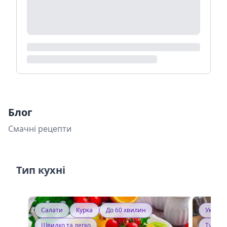
Блог
Смачні рецепти
Тип кухні
Салати
Курка
До 60 хвилин
Україн
Швидко та легко
Тушку