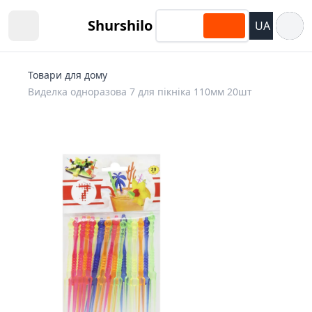
Відкри
Shurshilo
UA
Open sidebar
Товари для дому
Виделка одноразова 7 для пікніка 110мм 20шт