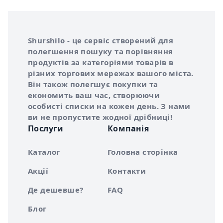
Інформація про Shurshilo та корисні посилання
Про сервіс Shurshilo
Shurshilo - це сервіс створений для
полегшення пошуку та порівняння
продуктів за категоріями товарів в
різних торгових мережах вашого міста.
Він також полегшує покупки та
економить ваш час, створюючи
особисті списки на кожен день. З нами
ви не пропустите жодної дрібниці!
Послуги
Компанія
Каталог
Головна сторінка
Акції
Контакти
Де дешевше?
FAQ
Блог