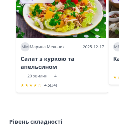
ММ
Марина Мельник
2025-12-17
ММ
Ма
Салат з куркою та
Каба
апельсином
60 
20 хвилин
4
★
★
★
★
★
★
★
☆
4.5
(34)
Рівень складності