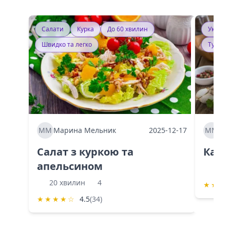
Салати
Курка
До 60 хвилин
Україн
Швидко та легко
Тушку
ММ
Марина Мельник
2025-12-17
ММ
Ма
Салат з куркою та
Каба
апельсином
60 
20 хвилин
4
★
★
★
★
★
★
★
☆
4.5
(34)