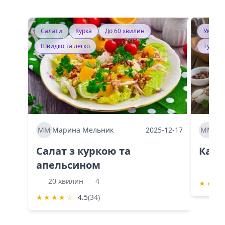
Салати
Курка
До 60 хвилин
Україн
Швидко та легко
Тушку
ММ
Марина Мельник
2025-12-17
ММ
Ма
Салат з куркою та
Каба
апельсином
60 
20 хвилин
4
★
★
★
★
★
★
★
☆
4.5
(34)