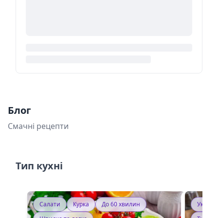
Блог
Смачні рецепти
Тип кухні
Салати
Курка
До 60 хвилин
Україн