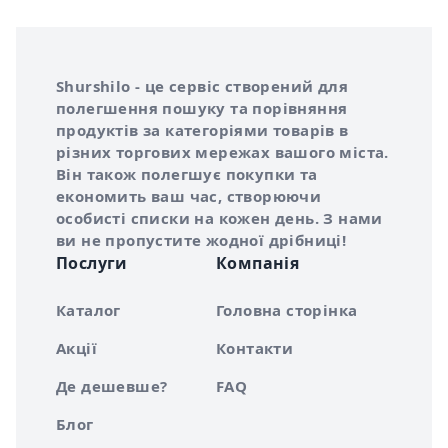
Інформація про Shurshilo та корисні посилання
Про сервіс Shurshilo
Shurshilo - це сервіс створений для
полегшення пошуку та порівняння
продуктів за категоріями товарів в
різних торгових мережах вашого міста.
Він також полегшує покупки та
економить ваш час, створюючи
особисті списки на кожен день. З нами
ви не пропустите жодної дрібниці!
Послуги
Компанія
Каталог
Головна сторінка
Акції
Контакти
Де дешевше?
FAQ
Блог