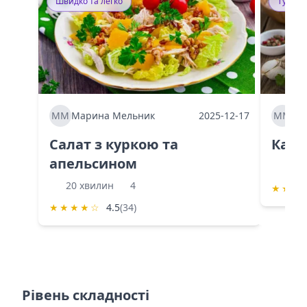
Швидко та легко
Тушку
ММ
Марина Мельник
2025-12-17
ММ
Ма
Салат з куркою та
Каба
апельсином
60 
20 хвилин
4
★
★
★
★
★
★
★
☆
4.5
(34)
Рівень складності