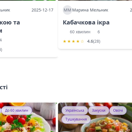
ьник
2025-12-17
ММ
Марина Мельник
ркою та
Кабачкова ікра
м
60 хвилин
6
4
★
★
★
★
☆
4.6
(28)
4)
сті
До 60 хвилин
Українська
Закуски
Овочі
Тушкування