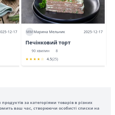
2025-12-17
ММ
Марина Мельник
2025-12-17
М
Печінковий торт
К
90 хвилин
8
★
★
★
★
☆
4.5
(25)
★
 продуктів за категоріями товарів в різних
номить ваш час, створюючи особисті списки на