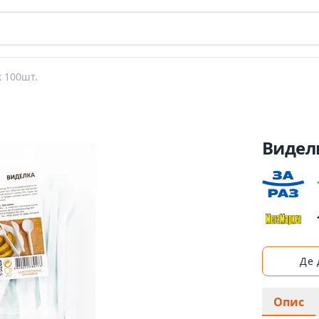
к 100шт.
Виделк
Де
Опис