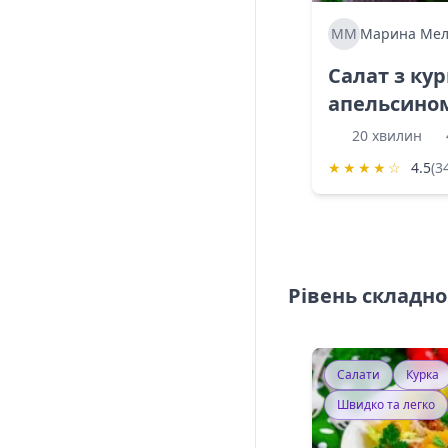
ММ
Марина Мел
Салат з ку
апельсино
20 хвилин
★
★
★
★
☆
4.5
(3
Рівень складно
Салати
Курка
Швидко та легко