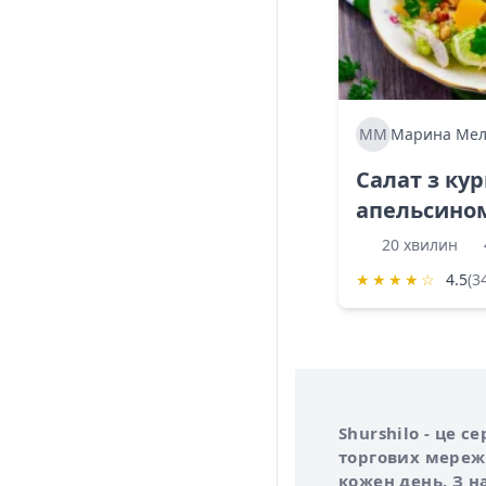
ММ
Марина Мел
Салат з ку
апельсино
20 хвилин
★
★
★
★
☆
4.5
(3
Інформація про 
Про сервіс Shurs
Shurshilo - це 
торгових мережа
кожен день. З н