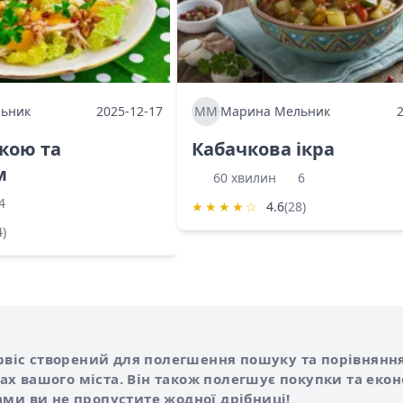
ьник
2025-12-17
ММ
Марина Мельник
ркою та
Кабачкова ікра
м
60 хвилин
6
4
★
★
★
★
☆
4.6
(28)
4)
Shurshilo та корисні посилання
hilo
сервіс створений для полегшення пошуку та порівняння
х вашого міста. Він також полегшує покупки та еко
ами ви не пропустите жодної дрібниці!