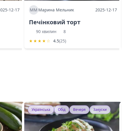
2025-12-17
ММ
Марина Мельник
2025-12-17
М
Печінковий торт
К
90 хвилин
8
★
★
★
★
☆
4.5
(25)
★
Українська
Обід
Вечеря
Закуски
У