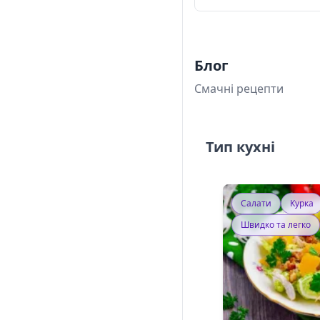
Блог
Смачні рецепти
Тип кухні
Салати
Курка
Швидко та легко