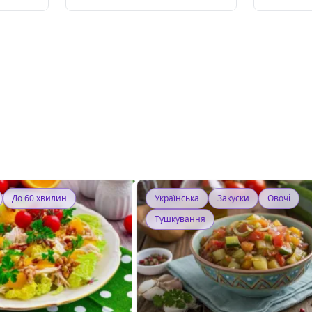
До 60 хвилин
Українська
Закуски
Овочі
Тушкування