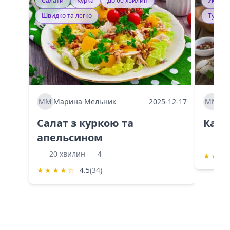
Салати
Курка
До 60 хвилин
Україн
Швидко та легко
Тушку
ММ
Марина Мельник
2025-12-17
ММ
Ма
Салат з куркою та
Каба
апельсином
60 
20 хвилин
4
★
★
★
★
★
★
★
☆
4.5
(34)