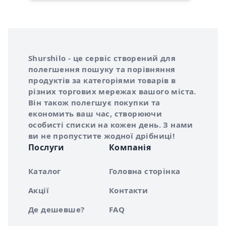
Інформація про Shurshilo та корисні посилання
Про сервіс Shurshilo
Shurshilo - це сервіс створений для
полегшення пошуку та порівняння
продуктів за категоріями товарів в
різних торгових мережах вашого міста.
Він також полегшує покупки та
економить ваш час, створюючи
особисті списки на кожен день. З нами
ви не пропустите жодної дрібниці!
Послуги
Компанія
Каталог
Головна сторінка
Акції
Контакти
Де дешевше?
FAQ