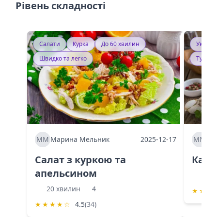
Рівень складності
Салати
Курка
До 60 хвилин
Україн
Швидко та легко
Тушку
ММ
Марина Мельник
2025-12-17
ММ
Ма
Салат з куркою та
Каба
апельсином
60 
20 хвилин
4
★
★
★
★
★
★
★
☆
4.5
(34)