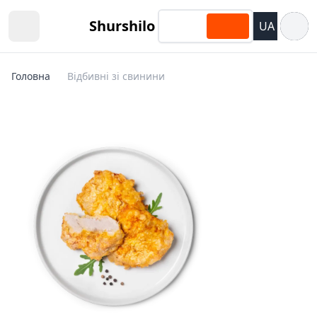
Відкри
Shurshilo
UA
Open sidebar
Головна
Відбивні зі свинини