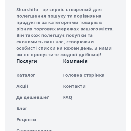
Інформація про Shurshilo та корисні посилання
Про сервіс Shurshilo
Shurshilo - це сервіс створений для
полегшення пошуку та порівняння
продуктів за категоріями товарів в
різних торгових мережах вашого міста.
Він також полегшує покупки та
економить ваш час, створюючи
особисті списки на кожен день. З нами
ви не пропустите жодної дрібниці!
Послуги
Компанія
Каталог
Головна сторінка
Акції
Контакти
Де дешевше?
FAQ
Блог
Рецепти
Супермаркети