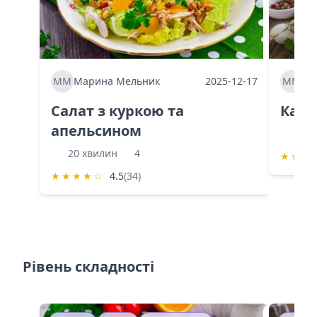
ММ
Марина Мельник
2025-12-17
ММ
Ма
Салат з куркою та
Каба
апельсином
60 
20 хвилин
4
★
★
★
★
★
★
★
☆
4.5
(34)
Рівень складності