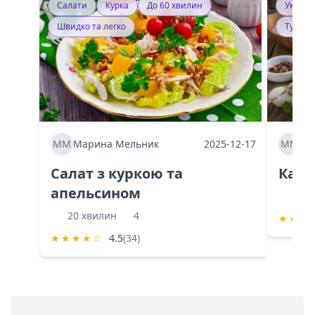
Салати
Курка
До 60 хвилин
Україн
Швидко та легко
Тушку
ММ
Марина Мельник
2025-12-17
ММ
Ма
Салат з куркою та
Каба
апельсином
60 
20 хвилин
4
★
★
★
★
★
★
★
☆
4.5
(34)