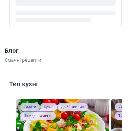
Блог
Смачні рецепти
Тип кухні
Салати
Курка
До 60 хвилин
Україн
Швидко та легко
Тушку