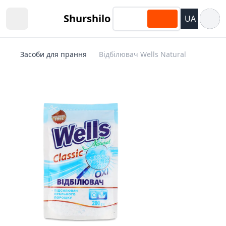
Відкри
Shurshilo
UA
Open sidebar
Засоби для прання
Відбілювач Wells Natural