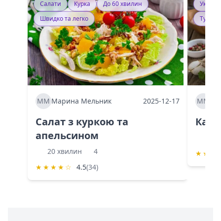
Салати
Курка
До 60 хвилин
Україн
Швидко та легко
Тушку
ММ
Марина Мельник
2025-12-17
ММ
Ма
Салат з куркою та
Каба
апельсином
60 
20 хвилин
4
★
★
★
★
★
★
★
☆
4.5
(34)