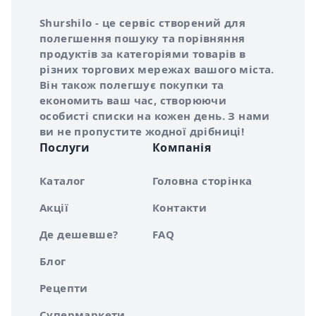
Інформація про Shurshilo та корисні посилання
Про сервіс Shurshilo
Shurshilo - це сервіс створений для
полегшення пошуку та порівняння
продуктів за категоріями товарів в
різних торгових мережах вашого міста.
Він також полегшує покупки та
економить ваш час, створюючи
особисті списки на кожен день. З нами
ви не пропустите жодної дрібниці!
Послуги
Компанія
Каталог
Головна сторінка
Акції
Контакти
Де дешевше?
FAQ
Блог
Рецепти
Супермаркети