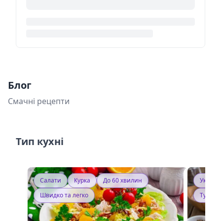
Блог
Смачні рецепти
Тип кухні
Салати
Курка
До 60 хвилин
Україн
Швидко та легко
Тушку