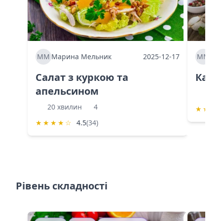
ММ
Марина Мельник
2025-12-17
ММ
Ма
Салат з куркою та
Каба
апельсином
60 
20 хвилин
4
★
★
★
★
★
★
★
☆
4.5
(34)
Рівень складності