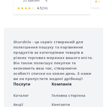
20 хвилин
4
★
★
★
★
★
★
★
☆
4.5
(34)
Інформація про Shurshilo та корисні посилання
Про сервіс Shurshilo
Shurshilo - це сервіс створений для
полегшення пошуку та порівняння
продуктів за категоріями товарів в
різних торгових мережах вашого міста.
Він також полегшує покупки та
економить ваш час, створюючи
особисті списки на кожен день. З нами
ви не пропустите жодної дрібниці!
Послуги
Компанія
Каталог
Головна сторінка
Акції
Контакти