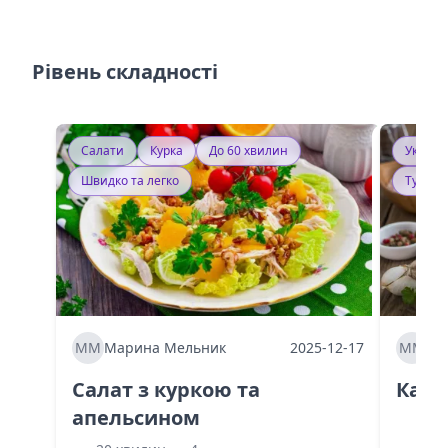
Рівень складності
Салати
Курка
До 60 хвилин
Україн
Швидко та легко
Тушку
ММ
Марина Мельник
2025-12-17
ММ
Ма
Салат з куркою та
Каба
апельсином
60 