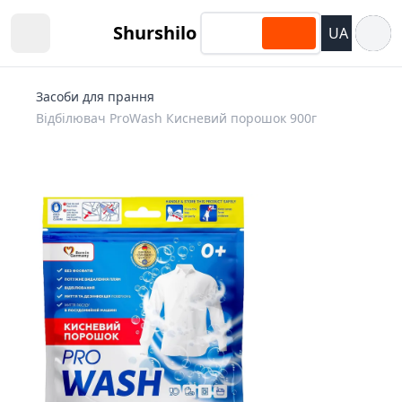
Відкри
Shurshilo
UA
Open sidebar
Засоби для прання
Відбілювач ProWash Кисневий порошок 900г