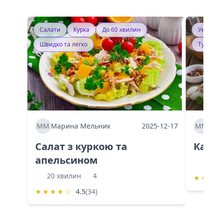
Салати
Курка
До 60 хвилин
Україн
Швидко та легко
Тушку
ММ
Марина Мельник
2025-12-17
ММ
Ма
Салат з куркою та
Каба
апельсином
60 
20 хвилин
4
★
★
★
★
★
★
★
☆
4.5
(34)