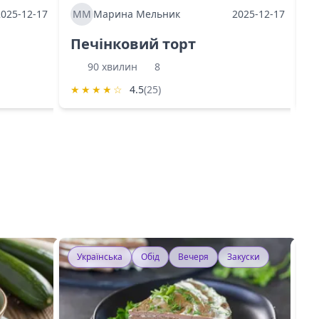
2025-12-17
ММ
Марина Мельник
2025-12-17
М
Печінковий торт
К
90 хвилин
8
★
★
★
★
☆
4.5
(25)
★
Українська
Обід
Вечеря
Закуски
У