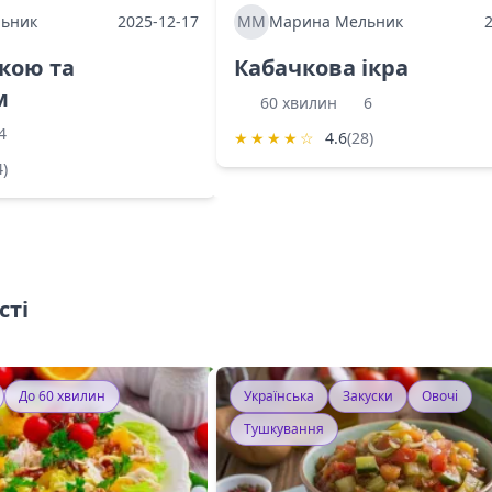
ьник
2025-12-17
ММ
Марина Мельник
ркою та
Кабачкова ікра
м
60 хвилин
6
4
★
★
★
★
☆
4.6
(28)
4)
сті
До 60 хвилин
Українська
Закуски
Овочі
Тушкування