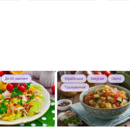
До 60 хвилин
Українська
Закуски
Овочі
Тушкування