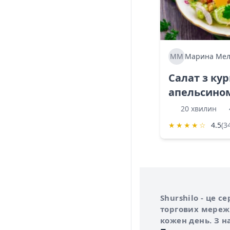
ММ
Марина Мел
Салат з ку
апельсино
20 хвилин
★
★
★
★
☆
4.5
(3
Інформація про 
Про сервіс Shurs
Shurshilo - це 
торгових мережа
кожен день. З н