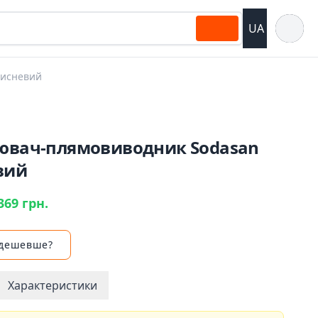
Відкрит
UA
кисневий
лювач-плямовиводник Sodasan
вий
369 грн.
 дешевше?
Характеристики