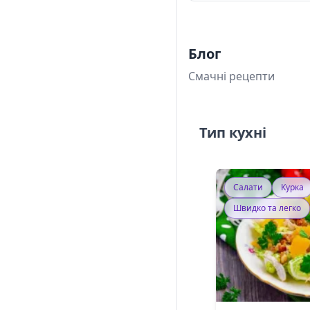
Блог
Смачні рецепти
Тип кухні
Салати
Курка
Швидко та легко