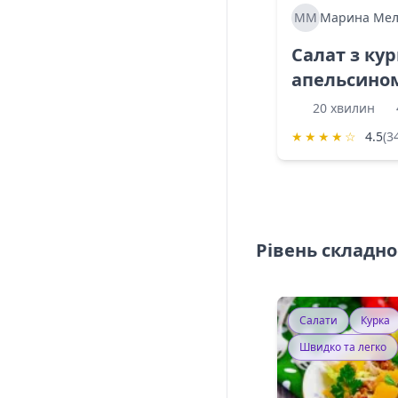
ММ
Марина Мел
Салат з ку
апельсино
20 хвилин
★
★
★
★
☆
4.5
(3
Рівень складно
Салати
Курка
Швидко та легко