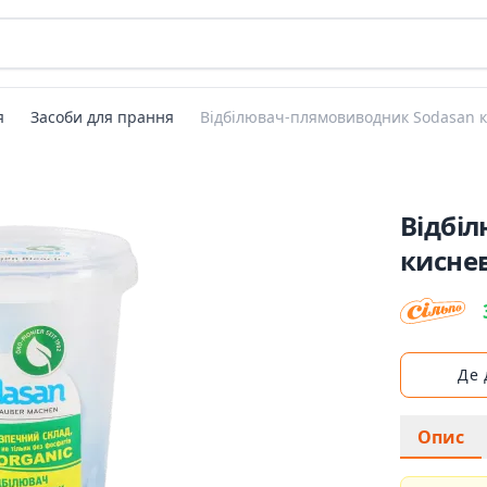
я
Засоби для прання
Відбілювач-плямовиводник Sodasan 
Відбі
кисне
Де
Опис