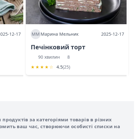
2025-12-17
ММ
Марина Мельник
2025-12-17
М
Печінковий торт
К
90 хвилин
8
★
★
★
★
☆
4.5
(25)
★
 продуктів за категоріями товарів в різних
номить ваш час, створюючи особисті списки на