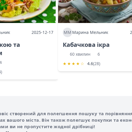
ьник
2025-12-17
ММ
Марина Мельник
ркою та
Кабачкова ікра
м
60 хвилин
6
4
★
★
★
★
☆
4.6
(28)
4)
Shurshilo та корисні посилання
hilo
сервіс створений для полегшення пошуку та порівняння
х вашого міста. Він також полегшує покупки та еко
ами ви не пропустите жодної дрібниці!