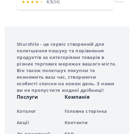
★
★
★
★
☆
4.5
(34)
Інформація про Shurshilo та корисні посилання
Про сервіс Shurshilo
Shurshilo - це сервіс створений для
полегшення пошуку та порівняння
продуктів за категоріями товарів в
різних торгових мережах вашого міста.
Він також полегшує покупки та
економить ваш час, створюючи
особисті списки на кожен день. З нами
ви не пропустите жодної дрібниці!
Послуги
Компанія
Каталог
Головна сторінка
Акції
Контакти
Де дешевше?
FAQ