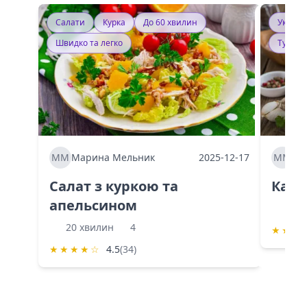
Салати
Курка
До 60 хвилин
Україн
Швидко та легко
Тушку
ММ
Марина Мельник
2025-12-17
ММ
Ма
Салат з куркою та
Каба
апельсином
60 
20 хвилин
4
★
★
★
★
★
★
★
☆
4.5
(34)