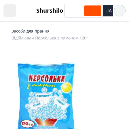
Відкри
Shurshilo
UA
Open sidebar
Засоби для прання
Відбілювач Персолька з лимоном 120г