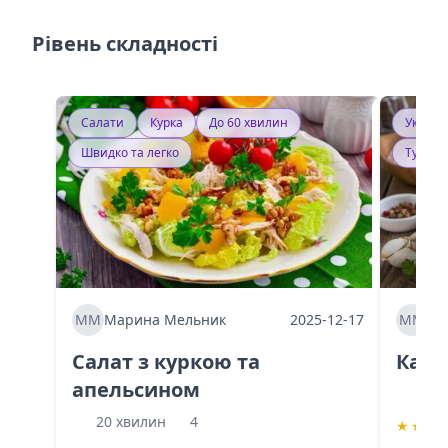
Рівень складності
Салати
Курка
До 60 хвилин
Україн
Швидко та легко
Тушку
ММ
Марина Мельник
2025-12-17
ММ
Ма
Салат з куркою та
Каба
апельсином
60 
20 хвилин
4
★
★
★