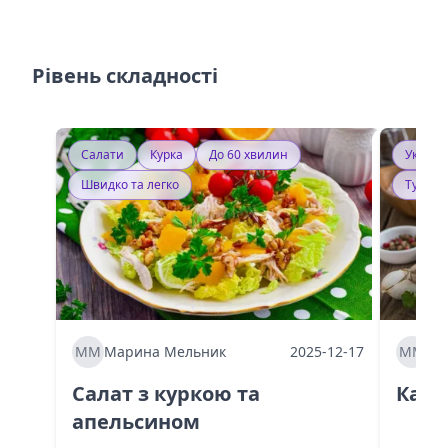
Рівень складності
Салати
Курка
До 60 хвилин
Україн
Швидко та легко
Тушку
ММ
Марина Мельник
2025-12-17
ММ
Ма
Салат з куркою та
Каба
апельсином
60 