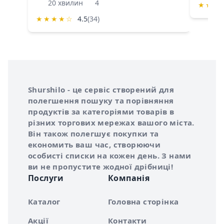
20 хвилин
4
★
★
★
★
★
★
★
☆
4.5
(34)
Інформація про Shurshilo та корисні посилання
Про сервіс Shurshilo
Shurshilo - це сервіс створений для
полегшення пошуку та порівняння
продуктів за категоріями товарів в
різних торгових мережах вашого міста.
Він також полегшує покупки та
економить ваш час, створюючи
особисті списки на кожен день. З нами
ви не пропустите жодної дрібниці!
Послуги
Компанія
Каталог
Головна сторінка
Акції
Контакти