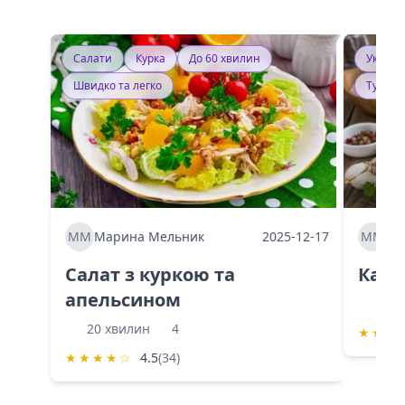
Салати
Курка
До 60 хвилин
Україн
Швидко та легко
Тушку
ММ
Марина Мельник
2025-12-17
ММ
Ма
Салат з куркою та
Каба
апельсином
60 
20 хвилин
4
★
★
★
★
★
★
★
☆
4.5
(34)