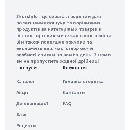
Інформація про Shurshilo та корисні посилання
Про сервіс Shurshilo
Shurshilo - це сервіс створений для
полегшення пошуку та порівняння
продуктів за категоріями товарів в
різних торгових мережах вашого міста.
Він також полегшує покупки та
економить ваш час, створюючи
особисті списки на кожен день. З нами
ви не пропустите жодної дрібниці!
Послуги
Компанія
Каталог
Головна сторінка
Акції
Контакти
Де дешевше?
FAQ
Блог
Рецепти