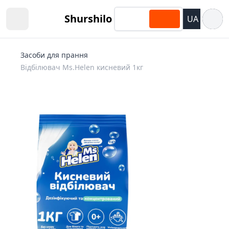
Відкри
Shurshilo
UA
Open sidebar
Засоби для прання
Відбілювач Ms.Helen кисневий 1кг