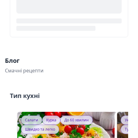
Блог
Смачні рецепти
Тип кухні
Салати
Курка
До 60 хвилин
Україн
Швидко та легко
Тушку