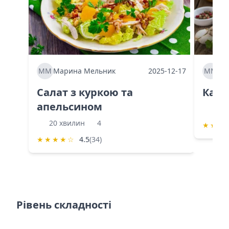
ММ
Марина Мельник
2025-12-17
ММ
Ма
Салат з куркою та
Каба
апельсином
60 
20 хвилин
4
★
★
★
★
★
★
★
☆
4.5
(34)
Рівень складності