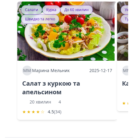
Салати
Курка
До 60 хвилин
Україн
Швидко та легко
Тушку
ММ
Марина Мельник
2025-12-17
ММ
Ма
Салат з куркою та
Каба
апельсином
60 
20 хвилин
4
★
★
★
★
★
★
★
☆
4.5
(34)