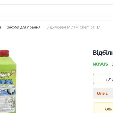
я
Засоби для прання
Відбілювач МілаМ Сhemical 1л
Відбіл
Де
Опис
Опис