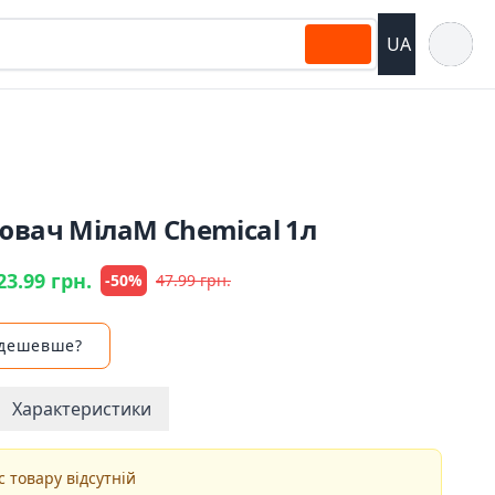
Відкрит
UA
ювач МілаМ Сhemical 1л
23.99 грн.
-50%
47.99 грн.
 дешевше?
Характеристики
 товару відсутній