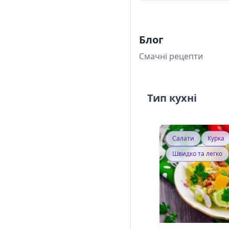
Блог
Смачні рецепти
Тип кухні
Салати
Курка
Швидко та легко