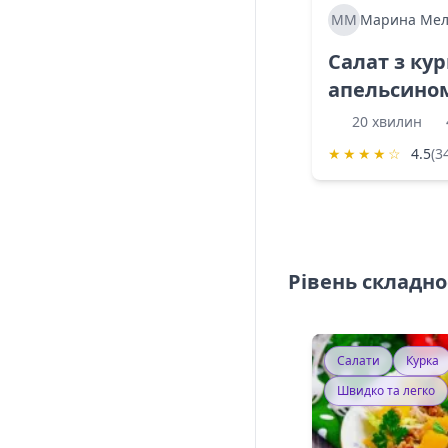
ММ
Марина Мел
Салат з ку
апельсино
20 хвилин
★
★
★
★
☆
4.5
(3
Рівень складно
Салати
Курка
Швидко та легко