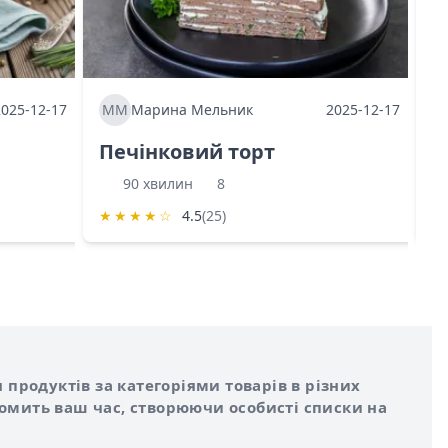
2025-12-17
ММ
Марина Мельник
2025-12-17
М
Печінковий торт
К
90 хвилин
8
★
★
★
★
☆
4.5
(25)
★
 продуктів за категоріями товарів в різних
номить ваш час, створюючи особисті списки на