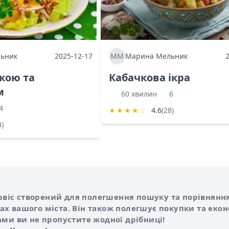
ьник
2025-12-17
ММ
Марина Мельник
ркою та
Кабачкова ікра
м
60 хвилин
6
4
★
★
★
★
☆
4.6
(28)
4)
Shurshilo та корисні посилання
hilo
сервіс створений для полегшення пошуку та порівняння
х вашого міста. Він також полегшує покупки та еко
ами ви не пропустите жодної дрібниці!