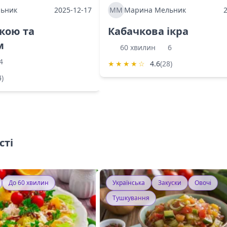
ьник
2025-12-17
ММ
Марина Мельник
ркою та
Кабачкова ікра
м
60 хвилин
6
4
★
★
★
★
☆
4.6
(28)
4)
сті
До 60 хвилин
Українська
Закуски
Овочі
Тушкування