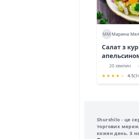
ММ
Марина Мел
Салат з ку
апельсино
20 хвилин
★
★
★
★
☆
4.5
(3
Інформація про 
Про сервіс Shurs
Shurshilo - це 
торгових мережа
кожен день. З н