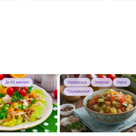
До 60 хвилин
Українська
Закуски
Овочі
Тушкування