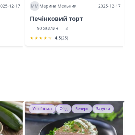
2025-12-17
ММ
Марина Мельник
2025-12-17
М
Печінковий торт
К
90 хвилин
8
★
★
★
★
☆
4.5
(25)
★
Українська
Обід
Вечеря
Закуски
У