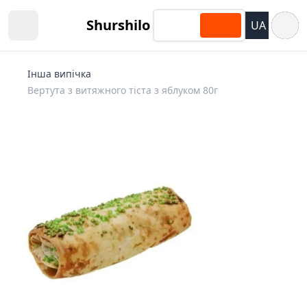
Відкри
Shurshilo
UA
Open sidebar
Інша випічка
Вертута з витяжного тіста з яблуком 80г