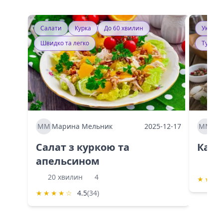
Салати
Курка
До 60 хвилин
Україн
Швидко та легко
Тушку
ММ
Марина Мельник
2025-12-17
ММ
Ма
Салат з куркою та
Каба
апельсином
60 
20 хвилин
4
★
★
★
★
★
★
★
☆
4.5
(34)