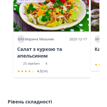
ММ
Марина Мельник
2025-12-17
ММ
Ма
Салат з куркою та
Каба
апельсином
60 
20 хвилин
4
★
★
★
★
★
★
★
☆
4.5
(34)
Рівень складності