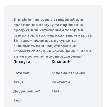
Інформація про Shurshilo та корисні посилання
Про сервіс Shurshilo
Shurshilo - це сервіс створений для
полегшення пошуку та порівняння
продуктів за категоріями товарів в
різних торгових мережах вашого міста.
Він також полегшує покупки та
економить ваш час, створюючи
особисті списки на кожен день. З нами
ви не пропустите жодної дрібниці!
Послуги
Компанія
Каталог
Головна сторінка
Акції
Контакти
Де дешевше?
FAQ
Блог