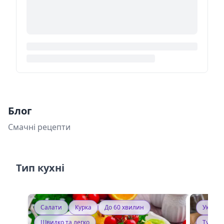
Блог
Смачні рецепти
Тип кухні
Салати
Курка
До 60 хвилин
Україн
Швидко та легко
Тушку