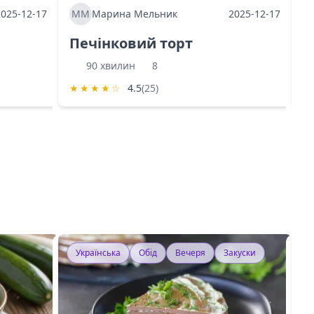
2025-12-17
ММ
Марина Мельник
2025-12-17
М
Печінковий торт
К
90 хвилин
8
★
★
★
★
☆
4.5
(25)
★
Українська
Обід
Вечеря
Закуски
У