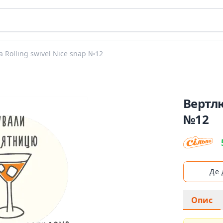
 Rolling swivel Nice snap №12
Вертлю
№12
Де
Опис