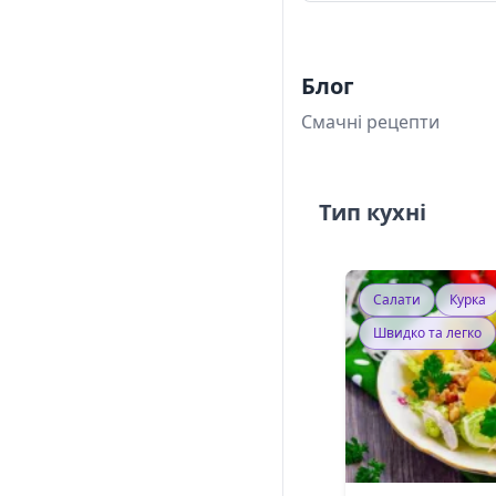
Блог
Смачні рецепти
Тип кухні
Салати
Курка
Швидко та легко