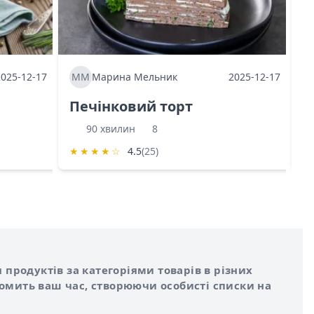
2025-12-17
ММ
Марина Мельник
2025-12-17
М
Печінковий торт
К
90 хвилин
8
★
★
★
★
☆
4.5
(25)
★
 продуктів за категоріями товарів в різних
номить ваш час, створюючи особисті списки на