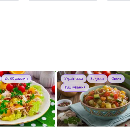
До 60 хвилин
Українська
Закуски
Овочі
Тушкування