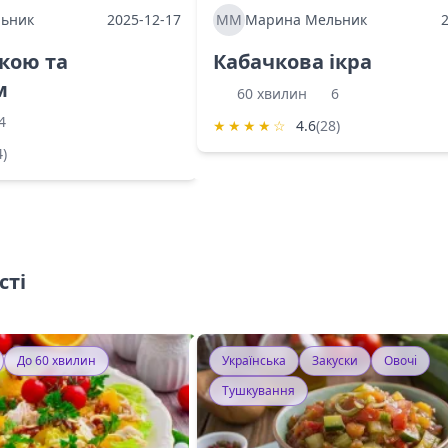
ьник
2025-12-17
ММ
Марина Мельник
ркою та
Кабачкова ікра
м
60 хвилин
6
4
★
★
★
★
☆
4.6
(28)
4)
сті
До 60 хвилин
Українська
Закуски
Овочі
Тушкування