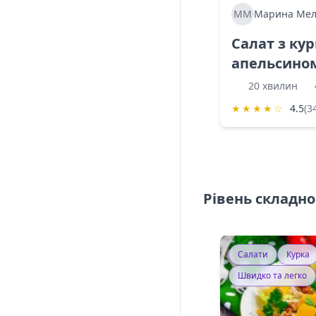
ММ
Марина Мел
Салат з ку
апельсино
20 хвилин
★
★
★
★
☆
4.5
(3
Рівень складно
Салати
Курка
Швидко та легко