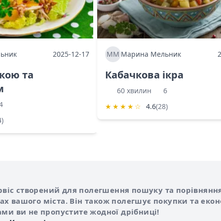
ьник
2025-12-17
ММ
Марина Мельник
ркою та
Кабачкова ікра
м
60 хвилин
6
4
★
★
★
★
☆
4.6
(28)
4)
Shurshilo та корисні посилання
hilo
сервіс створений для полегшення пошуку та порівняння
х вашого міста. Він також полегшує покупки та еко
ами ви не пропустите жодної дрібниці!