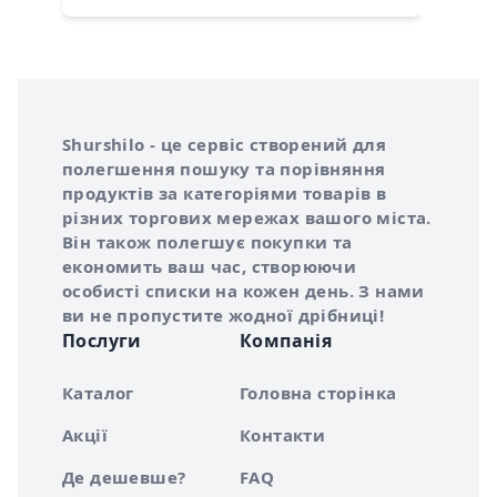
Інформація про Shurshilo та корисні посилання
Про сервіс Shurshilo
Shurshilo - це сервіс створений для
полегшення пошуку та порівняння
продуктів за категоріями товарів в
різних торгових мережах вашого міста.
Він також полегшує покупки та
економить ваш час, створюючи
особисті списки на кожен день. З нами
ви не пропустите жодної дрібниці!
Послуги
Компанія
Каталог
Головна сторінка
Акції
Контакти
Де дешевше?
FAQ