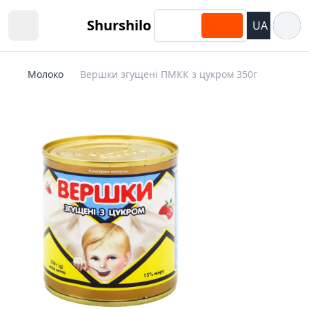
Відкри
Shurshilo
UA
Open sidebar
Молоко
Вершки згущені ПМКК з цукром 350г