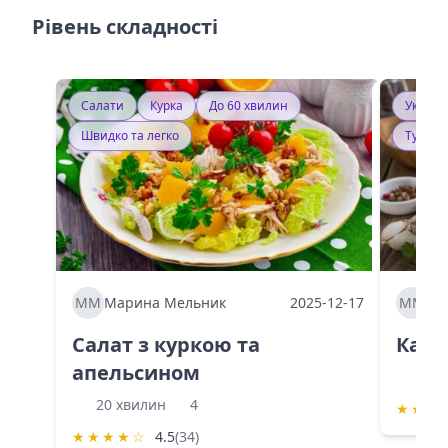
Рівень складності
Салати
Курка
До 60 хвилин
Україн
Швидко та легко
Тушку
ММ
Марина Мельник
2025-12-17
ММ
Ма
Салат з куркою та
Каба
апельсином
60 
20 хвилин
4
★
★
★
★
★
★
★
☆
4.5
(34)