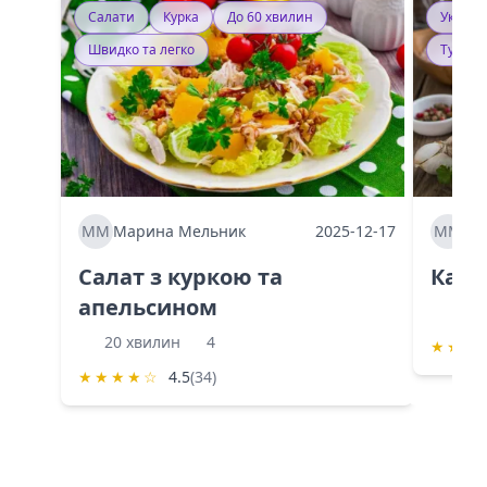
Салати
Курка
До 60 хвилин
Україн
Швидко та легко
Тушку
ММ
Марина Мельник
2025-12-17
ММ
Ма
Салат з куркою та
Каба
апельсином
60 
20 хвилин
4
★
★
★
★
★
★
★
☆
4.5
(34)