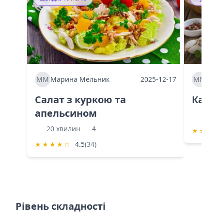
ММ
Марина Мельник
2025-12-17
ММ
Ма
Салат з куркою та
Каба
апельсином
60 
20 хвилин
4
★
★
★
★
★
★
★
☆
4.5
(34)
Рівень складності