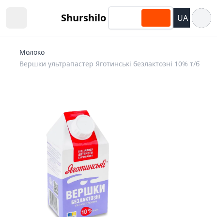
Відкри
Shurshilo
UA
Open sidebar
Молоко
Вершки ультрапастер Яготинські безлактозні 10% т/б