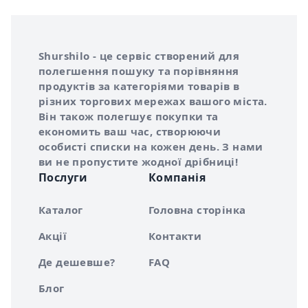
Інформація про Shurshilo та корисні посилання
Про сервіс Shurshilo
Shurshilo - це сервіс створений для
полегшення пошуку та порівняння
продуктів за категоріями товарів в
різних торгових мережах вашого міста.
Він також полегшує покупки та
економить ваш час, створюючи
особисті списки на кожен день. З нами
ви не пропустите жодної дрібниці!
Послуги
Компанія
Каталог
Головна сторінка
Акції
Контакти
Де дешевше?
FAQ
Блог