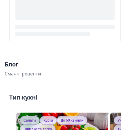
Блог
Смачні рецепти
Тип кухні
Салати
Курка
До 60 хвилин
Україн
Швидко та легко
Тушку