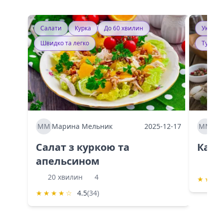
Салати
Курка
До 60 хвилин
Україн
Швидко та легко
Тушку
ММ
Марина Мельник
2025-12-17
ММ
Ма
Салат з куркою та
Каба
апельсином
60 
20 хвилин
4
★
★
★
★
★
★
★
☆
4.5
(34)