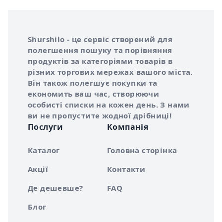
Інформація про Shurshilo та корисні посилання
Про сервіс Shurshilo
Shurshilo - це сервіс створений для
полегшення пошуку та порівняння
продуктів за категоріями товарів в
різних торгових мережах вашого міста.
Він також полегшує покупки та
економить ваш час, створюючи
особисті списки на кожен день. З нами
ви не пропустите жодної дрібниці!
Послуги
Компанія
Каталог
Головна сторінка
Акції
Контакти
Де дешевше?
FAQ
Блог