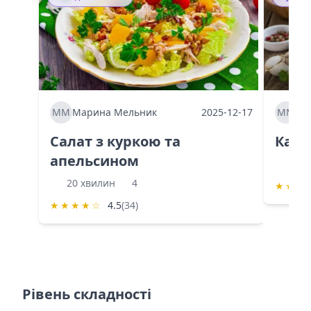
ММ
Марина Мельник
2025-12-17
ММ
Ма
Салат з куркою та
Каба
апельсином
60 
20 хвилин
4
★
★
★
★
★
★
★
☆
4.5
(34)
Рівень складності