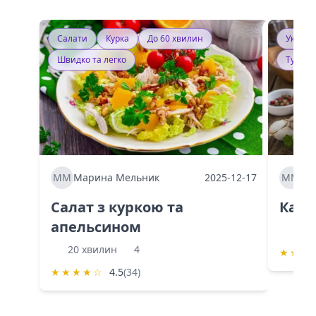
Салати
Курка
До 60 хвилин
Україн
Швидко та легко
Тушку
ММ
Марина Мельник
2025-12-17
ММ
Ма
Салат з куркою та
Каба
апельсином
60 
20 хвилин
4
★
★
★
★
★
★
★
☆
4.5
(34)