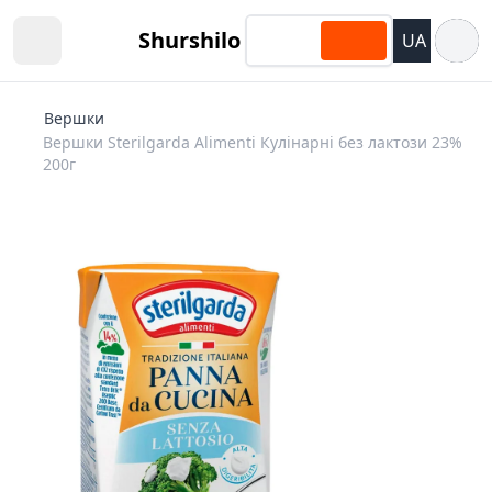
Відкри
Shurshilo
UA
Open sidebar
Вершки
Вершки Sterilgarda Alimenti Кулінарні без лактози 23%
200г