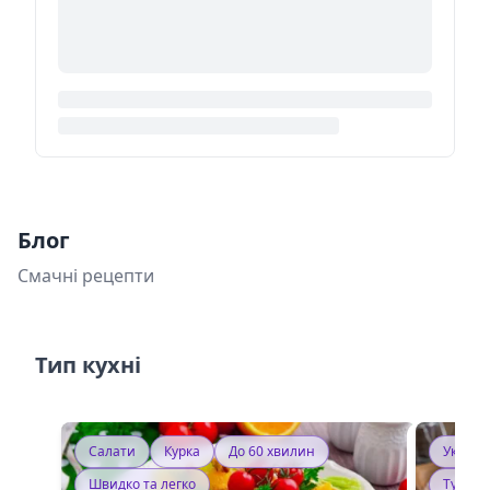
Блог
Смачні рецепти
Тип кухні
Салати
Курка
До 60 хвилин
Україн
Швидко та легко
Тушку