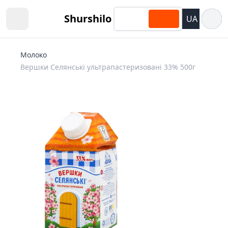
Відкри
Shurshilo
UA
Open sidebar
Молоко
Вершки Селянські ультрапастеризовані 33% 500г