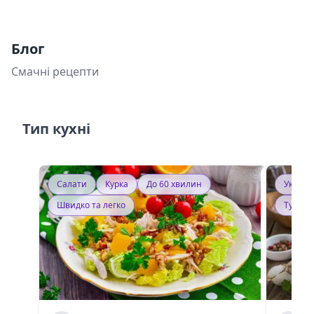
Блог
Смачні рецепти
Тип кухні
Салати
Курка
До 60 хвилин
Україн
Швидко та легко
Тушку