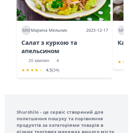
ММ
Марина Мельник
2025-12-17
ММ
Ма
Салат з куркою та
Каба
апельсином
60 
20 хвилин
4
★
★
★
★
★
★
★
☆
4.5
(34)
Інформація про Shurshilo та корисні посилання
Про сервіс Shurshilo
Shurshilo - це сервіс створений для
полегшення пошуку та порівняння
продуктів за категоріями товарів в
різних торгових мережах вашого міста.