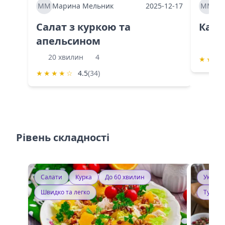
ММ
Марина Мельник
2025-12-17
ММ
Ма
Салат з куркою та
Каба
апельсином
60 
20 хвилин
4
★
★
★
★
★
★
★
☆
4.5
(34)
Рівень складності
Салати
Курка
До 60 хвилин
Україн
Швидко та легко
Тушку