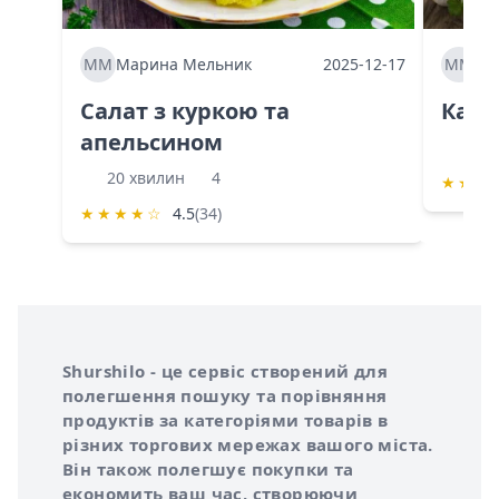
ММ
Марина Мельник
2025-12-17
ММ
Ма
Салат з куркою та
Каба
апельсином
60 
20 хвилин
4
★
★
★
★
★
★
★
☆
4.5
(34)
Інформація про Shurshilo та корисні посилання
Про сервіс Shurshilo
Shurshilo - це сервіс створений для
полегшення пошуку та порівняння
продуктів за категоріями товарів в
різних торгових мережах вашого міста.
Він також полегшує покупки та
економить ваш час, створюючи