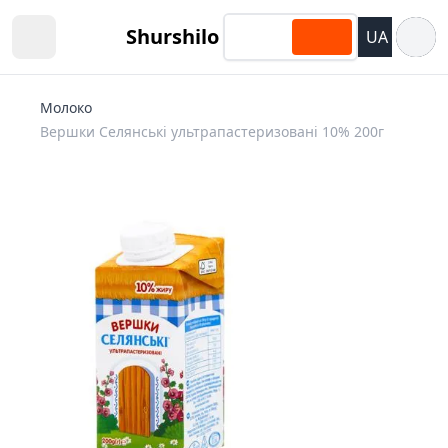
Відкри
Shurshilo
UA
Open sidebar
Молоко
Вершки Селянські ультрапастеризовані 10% 200г