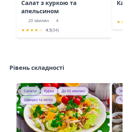
Салат з куркою та
Каба
апельсином
60 
20 хвилин
4
★
★
★
★
★
★
★
☆
4.5
(34)
Рівень складності
Салати
Курка
До 60 хвилин
Україн
Швидко та легко
Тушку