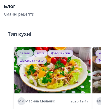
Блог
Смачні рецепти
Тип кухні
Салати
Курка
До 60 хвилин
Україн
Швидко та легко
Тушку
ММ
Марина Мельник
2025-12-17
ММ
Ма