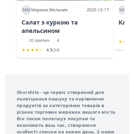
ММ
Марина Мельник
2025-12-17
ММ
Ма
Салат з куркою та
Каба
апельсином
60 
20 хвилин
4
★
★
★
★
★
★
★
☆
4.5
(34)
Інформація про Shurshilo та корисні посилання
Про сервіс Shurshilo
Shurshilo - це сервіс створений для
полегшення пошуку та порівняння
продуктів за категоріями товарів в
різних торгових мережах вашого міста.
Він також полегшує покупки та
економить ваш час, створюючи
особисті списки на кожен день. З нами