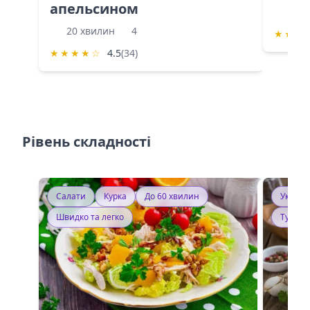
апельсином
60 
20 хвилин
4
★
★
★
★
★
★
★
☆
4.5
(34)
Рівень складності
Салати
Курка
До 60 хвилин
Україн
Швидко та легко
Тушку