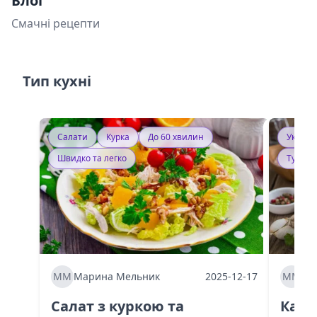
Блог
Смачні рецепти
Тип кухні
Салати
Курка
До 60 хвилин
Україн
Швидко та легко
Тушку
ММ
Марина Мельник
2025-12-17
ММ
Ма
Салат з куркою та
Каба