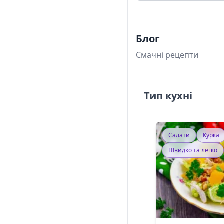
Блог
Смачні рецепти
Тип кухні
Салати
Курка
Швидко та легко