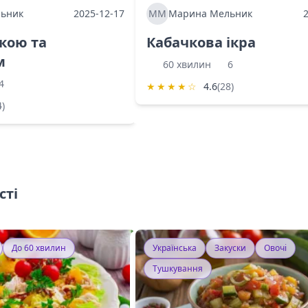
ьник
2025-12-17
ММ
Марина Мельник
ркою та
Кабачкова ікра
м
60 хвилин
6
4
★
★
★
★
☆
4.6
(28)
4)
сті
До 60 хвилин
Українська
Закуски
Овочі
Тушкування