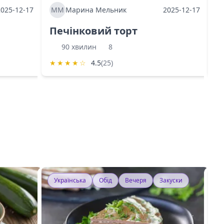
2025-12-17
ММ
Марина Мельник
2025-12-17
М
Печінковий торт
К
90 хвилин
8
★
★
★
★
☆
4.5
(25)
★
Українська
Обід
Вечеря
Закуски
У