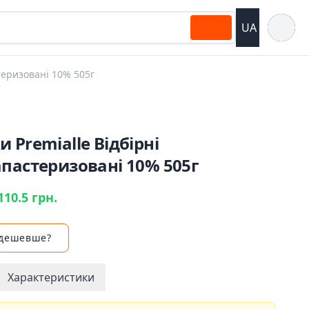
Відкрит
UA
теризовані 10% 505г
 Premialle Відбірні
пастеризовані 10% 505г
110.5 грн.
 дешевше?
Характеристики