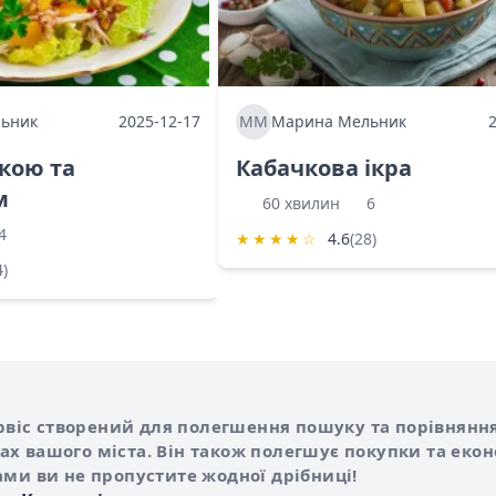
ьник
2025-12-17
ММ
Марина Мельник
ркою та
Кабачкова ікра
м
60 хвилин
6
4
★
★
★
★
☆
4.6
(28)
4)
Shurshilo та корисні посилання
hilo
сервіс створений для полегшення пошуку та порівняння
х вашого міста. Він також полегшує покупки та еко
ами ви не пропустите жодної дрібниці!