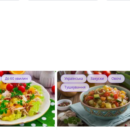
До 60 хвилин
Українська
Закуски
Овочі
Тушкування