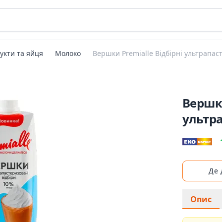
укти та яйця
Молоко
Вершки Premialle Відбірні ультрапас
Вершки
ультра
Де
Опис