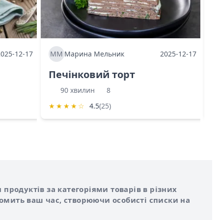
2025-12-17
ММ
Марина Мельник
2025-12-17
М
Печінковий торт
К
90 хвилин
8
★
★
★
★
☆
4.5
(25)
★
 продуктів за категоріями товарів в різних
номить ваш час, створюючи особисті списки на