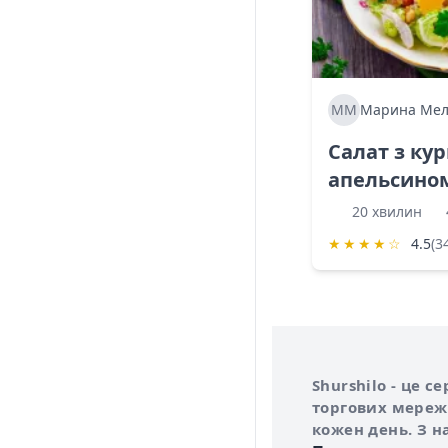
ММ
Марина Мел
Салат з ку
апельсино
20 хвилин
★
★
★
★
☆
4.5
(3
Інформація про 
Про сервіс Shurs
Shurshilo - це 
торгових мережа
кожен день. З н