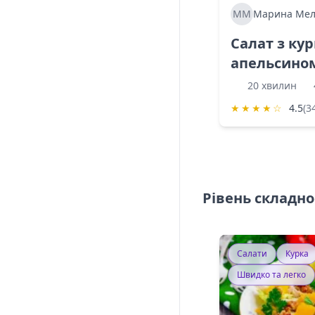
ММ
Марина Мел
Салат з ку
апельсино
20 хвилин
★
★
★
★
☆
4.5
(3
Рівень складно
Салати
Курка
Швидко та легко