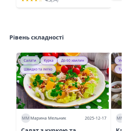
Рівень складності
Салати
Курка
До 60 хвилин
Україн
Швидко та легко
Тушку
ММ
Марина Мельник
2025-12-17
ММ
Ма
Салат з куркою та
Каба