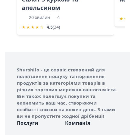
апельсином
60 
20 хвилин
4
★
★
★
★
★
★
★
☆
4.5
(34)
Інформація про Shurshilo та корисні посилання
Про сервіс Shurshilo
Shurshilo - це сервіс створений для
полегшення пошуку та порівняння
продуктів за категоріями товарів в
різних торгових мережах вашого міста.
Він також полегшує покупки та
економить ваш час, створюючи
особисті списки на кожен день. З нами
ви не пропустите жодної дрібниці!
Послуги
Компанія