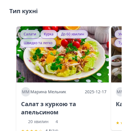
Тип кухні
Салати
Курка
До 60 хвилин
Україн
Швидко та легко
Тушку
ММ
Марина Мельник
2025-12-17
ММ
Ма
Салат з куркою та
Каба
апельсином
60 
20 хвилин
4
★
★
★
★
★
★
★
☆
4.5
(34)