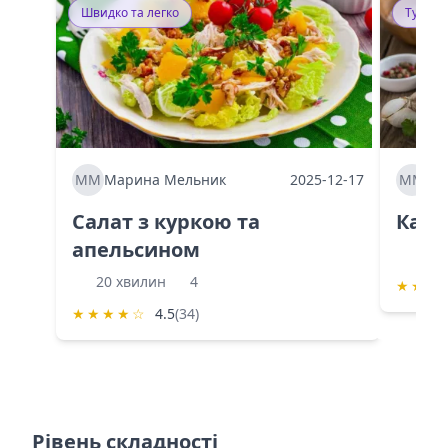
Швидко та легко
Тушку
ММ
Марина Мельник
2025-12-17
ММ
Ма
Салат з куркою та
Каба
апельсином
60 
20 хвилин
4
★
★
★
★
★
★
★
☆
4.5
(34)
Рівень складності