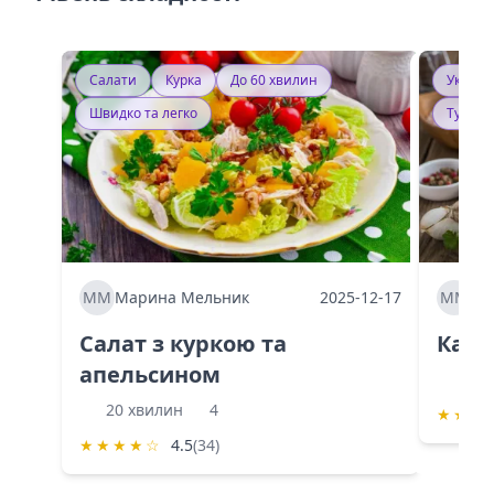
Салати
Курка
До 60 хвилин
Україн
Швидко та легко
Тушку
ММ
Марина Мельник
2025-12-17
ММ
Ма
Салат з куркою та
Каба
апельсином
60 
20 хвилин
4
★
★
★
★
★
★
★
☆
4.5
(34)