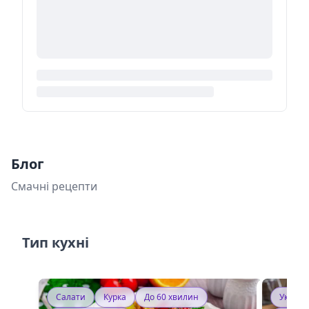
Блог
Смачні рецепти
Тип кухні
Салати
Курка
До 60 хвилин
Україн