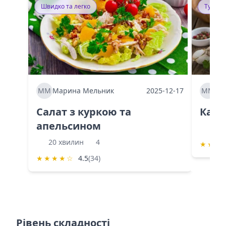
Швидко та легко
Тушку
ММ
Марина Мельник
2025-12-17
ММ
Ма
Салат з куркою та
Каба
апельсином
60 
20 хвилин
4
★
★
★
★
★
★
★
☆
4.5
(34)
Рівень складності