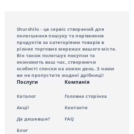
Інформація про Shurshilo та корисні посилання
Про сервіс Shurshilo
Shurshilo - це сервіс створений для
полегшення пошуку та порівняння
продуктів за категоріями товарів в
різних торгових мережах вашого міста.
Він також полегшує покупки та
економить ваш час, створюючи
особисті списки на кожен день. З нами
ви не пропустите жодної дрібниці!
Послуги
Компанія
Каталог
Головна сторінка
Акції
Контакти
Де дешевше?
FAQ
Блог