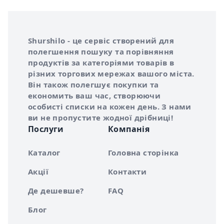
Інформація про Shurshilo та корисні посилання
Про сервіс Shurshilo
Shurshilo - це сервіс створений для
полегшення пошуку та порівняння
продуктів за категоріями товарів в
різних торгових мережах вашого міста.
Він також полегшує покупки та
економить ваш час, створюючи
особисті списки на кожен день. З нами
ви не пропустите жодної дрібниці!
Послуги
Компанія
Каталог
Головна сторінка
Акції
Контакти
Де дешевше?
FAQ
Блог