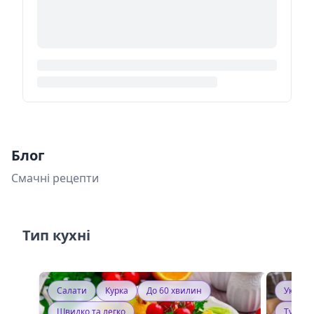
Блог
Смачні рецепти
Тип кухні
Салати
Курка
До 60 хвилин
Україн
Швидко та легко
Тушку