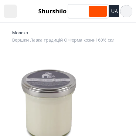
Відкри
Shurshilo
UA
Open sidebar
Молоко
Вершки Лавка традицій О'Ферма козині 60% скл