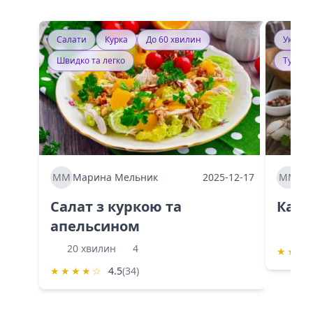
Салати
Курка
До 60 хвилин
Україн
Швидко та легко
Тушку
ММ
Марина Мельник
2025-12-17
ММ
Ма
Салат з куркою та
Каба
апельсином
60 
20 хвилин
4
★
★
★
★
★
★
★
☆
4.5
(34)