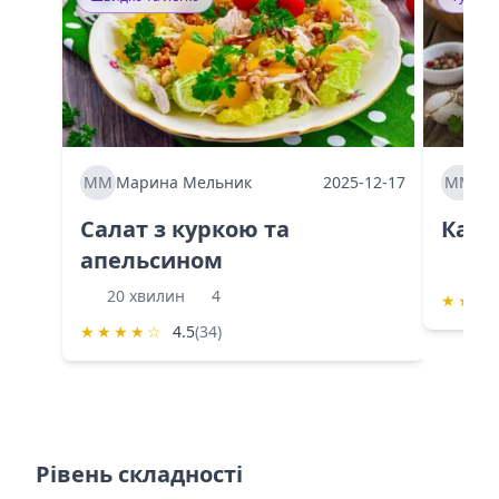
ММ
Марина Мельник
2025-12-17
ММ
Ма
Салат з куркою та
Каба
апельсином
60 
20 хвилин
4
★
★
★
★
★
★
★
☆
4.5
(34)
Рівень складності