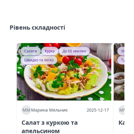
Рівень складності
Салати
Курка
До 60 хвилин
Україн
Швидко та легко
Тушку
ММ
Марина Мельник
2025-12-17
ММ
Ма
Салат з куркою та
Каба
апельсином
60 