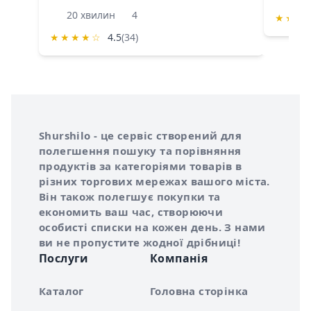
20 хвилин
4
★
★
★
★
★
★
★
☆
4.5
(34)
Інформація про Shurshilo та корисні посилання
Про сервіс Shurshilo
Shurshilo - це сервіс створений для
полегшення пошуку та порівняння
продуктів за категоріями товарів в
різних торгових мережах вашого міста.
Він також полегшує покупки та
економить ваш час, створюючи
особисті списки на кожен день. З нами
ви не пропустите жодної дрібниці!
Послуги
Компанія
Каталог
Головна сторінка