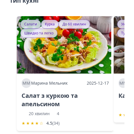
Тип кухні
Салати
Курка
До 60 хвилин
Україн
Швидко та легко
Тушку
ММ
Марина Мельник
2025-12-17
ММ
Ма
Салат з куркою та
Каба
апельсином
60 
20 хвилин
4
★
★
★
★
★
★
★
☆
4.5
(34)