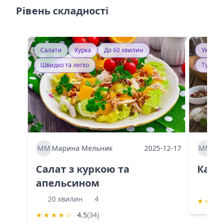
Рівень складності
Салати
Курка
До 60 хвилин
Україн
Швидко та легко
Тушку
ММ
Марина Мельник
2025-12-17
ММ
Ма
Салат з куркою та
Каба
апельсином
60 
20 хвилин
4
★
★
★
★
★
★
★
☆
4.5
(34)