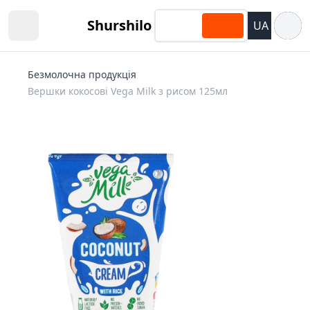
Відкри
Shurshilo
UA
Open sidebar
Безмолочна продукція
Вершки кокосові Vega Milk з рисом 125мл