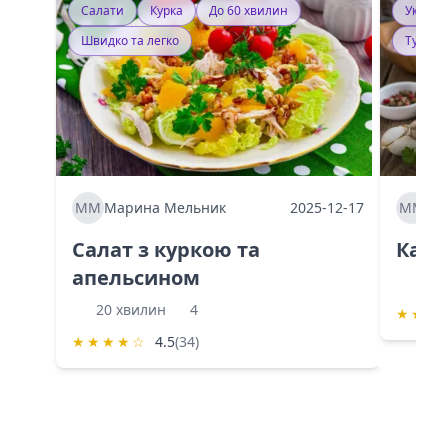
Салати
Курка
До 60 хвилин
Україн
Швидко та легко
Тушку
ММ
Марина Мельник
2025-12-17
ММ
Ма
Салат з куркою та
Каба
апельсином
60 
20 хвилин
4
★
★
★
★
★
★
★
☆
4.5
(34)