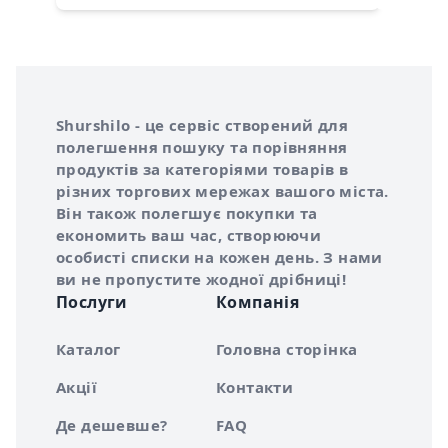
Інформація про Shurshilo та корисні посилання
Про сервіс Shurshilo
Shurshilo - це сервіс створений для
полегшення пошуку та порівняння
продуктів за категоріями товарів в
різних торгових мережах вашого міста.
Він також полегшує покупки та
економить ваш час, створюючи
особисті списки на кожен день. З нами
ви не пропустите жодної дрібниці!
Послуги
Компанія
Каталог
Головна сторінка
Акції
Контакти
Де дешевше?
FAQ