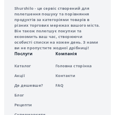
Інформація про Shurshilo та корисні посилання
Про сервіс Shurshilo
Shurshilo - це сервіс створений для
полегшення пошуку та порівняння
продуктів за категоріями товарів в
різних торгових мережах вашого міста.
Він також полегшує покупки та
економить ваш час, створюючи
особисті списки на кожен день. З нами
ви не пропустите жодної дрібниці!
Послуги
Компанія
Каталог
Головна сторінка
Акції
Контакти
Де дешевше?
FAQ
Блог
Рецепти
Супермаркети