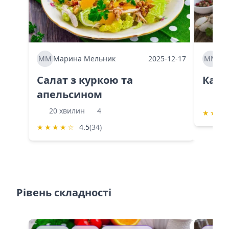
ММ
Марина Мельник
2025-12-17
ММ
Ма
Салат з куркою та
Каба
апельсином
60 
20 хвилин
4
★
★
★
★
★
★
★
☆
4.5
(34)
Рівень складності