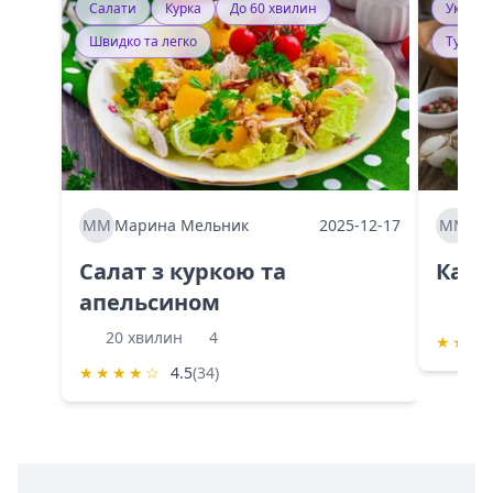
Салати
Курка
До 60 хвилин
Україн
Швидко та легко
Тушку
ММ
Марина Мельник
2025-12-17
ММ
Ма
Салат з куркою та
Каба
апельсином
60 
20 хвилин
4
★
★
★
★
★
★
★
☆
4.5
(34)