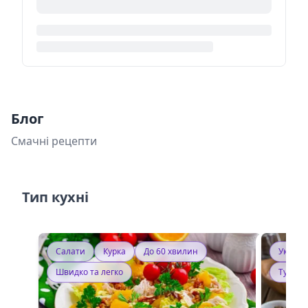
Блог
Смачні рецепти
Тип кухні
Салати
Курка
До 60 хвилин
Україн
Швидко та легко
Тушку