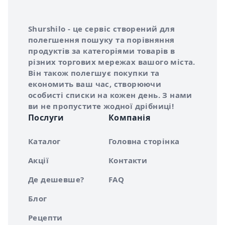
Інформація про Shurshilo та корисні посилання
Про сервіс Shurshilo
Shurshilo - це сервіс створений для
полегшення пошуку та порівняння
продуктів за категоріями товарів в
різних торгових мережах вашого міста.
Він також полегшує покупки та
економить ваш час, створюючи
особисті списки на кожен день. З нами
ви не пропустите жодної дрібниці!
Послуги
Компанія
Каталог
Головна сторінка
Акції
Контакти
Де дешевше?
FAQ
Блог
Рецепти