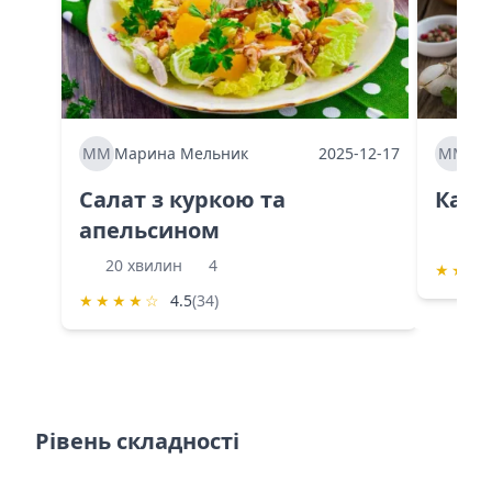
ММ
Марина Мельник
2025-12-17
ММ
Ма
Салат з куркою та
Каба
апельсином
60 
20 хвилин
4
★
★
★
★
★
★
★
☆
4.5
(34)
Рівень складності