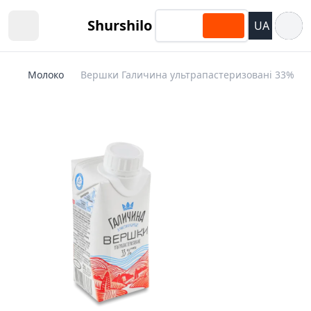
Відкри
Shurshilo
UA
Open sidebar
Молоко
Вершки Галичина ультрапастеризовані 33%