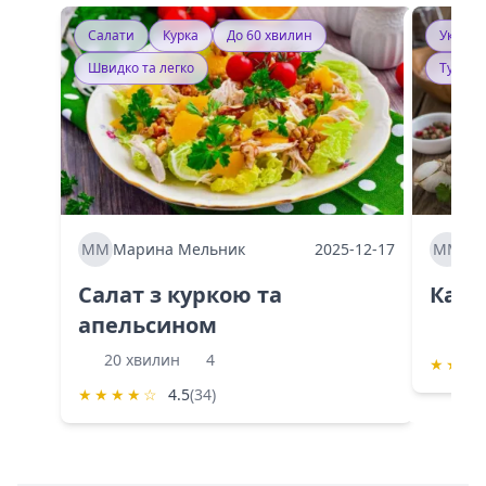
Салати
Курка
До 60 хвилин
Україн
Швидко та легко
Тушку
ММ
Марина Мельник
2025-12-17
ММ
Ма
Салат з куркою та
Каба
апельсином
60 
20 хвилин
4
★
★
★
★
★
★
★
☆
4.5
(34)