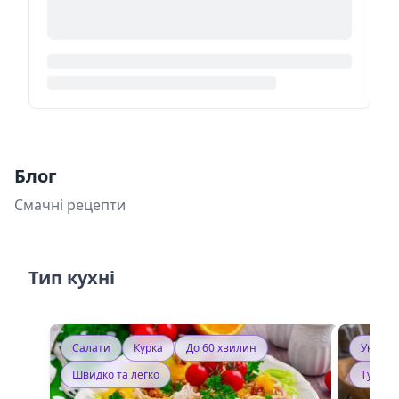
Блог
Смачні рецепти
Тип кухні
Салати
Курка
До 60 хвилин
Україн
Швидко та легко
Тушку