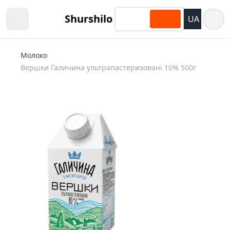
Відкри
Shurshilo
UA
Open sidebar
Молоко
Вершки Галичина ультрапастеризовані 10% 500г