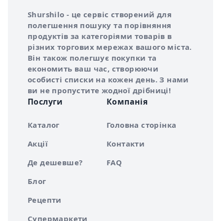
Інформація про Shurshilo та корисні посилання
Про сервіс Shurshilo
Shurshilo - це сервіс створений для
полегшення пошуку та порівняння
продуктів за категоріями товарів в
різних торгових мережах вашого міста.
Він також полегшує покупки та
економить ваш час, створюючи
особисті списки на кожен день. З нами
ви не пропустите жодної дрібниці!
Послуги
Компанія
Каталог
Головна сторінка
Акції
Контакти
Де дешевше?
FAQ
Блог
Рецепти
Супермаркети