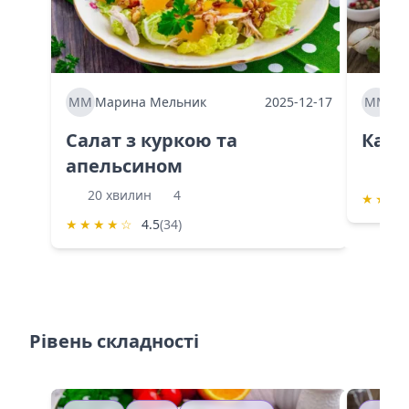
ММ
Марина Мельник
2025-12-17
ММ
Ма
Салат з куркою та
Каба
апельсином
60 
20 хвилин
4
★
★
★
★
★
★
★
☆
4.5
(34)
Рівень складності