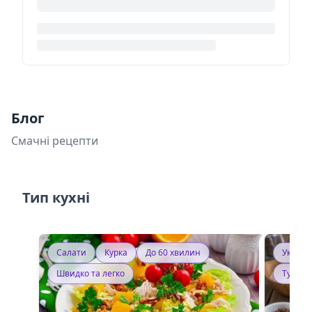
Блог
Смачні рецепти
Тип кухні
Салати
Курка
До 60 хвилин
Україн
Швидко та легко
Тушку