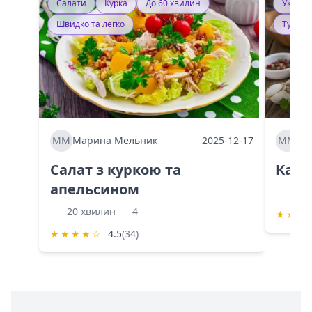
Салати
Курка
До 60 хвилин
Україн
Швидко та легко
Тушку
ММ
Марина Мельник
2025-12-17
ММ
Ма
Салат з куркою та
Каба
апельсином
60 
20 хвилин
4
★
★
★
★
★
★
★
☆
4.5
(34)