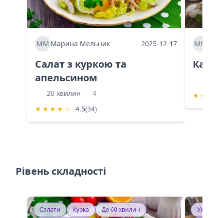
ММ
Марина Мельник
2025-12-17
ММ
Ма
Салат з куркою та
Каба
апельсином
60 
20 хвилин
4
★
★
★
★
★
★
★
☆
4.5
(34)
Рівень складності
Салати
Курка
До 60 хвилин
Україн