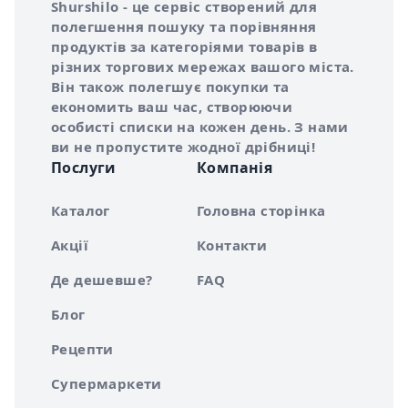
Про сервіс Shurshilo
Shurshilo - це сервіс створений для
полегшення пошуку та порівняння
продуктів за категоріями товарів в
різних торгових мережах вашого міста.
Він також полегшує покупки та
економить ваш час, створюючи
особисті списки на кожен день. З нами
ви не пропустите жодної дрібниці!
Послуги
Компанія
Каталог
Головна сторінка
Акції
Контакти
Де дешевше?
FAQ
Блог
Рецепти
Супермаркети