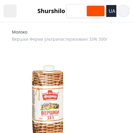
Відкри
Shurshilo
UA
Open sidebar
Молоко
Вершки Ферма ультрапастеризовані 33% 500г