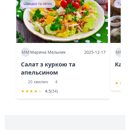
Швидко та легко
Тушку
ММ
Марина Мельник
2025-12-17
ММ
Ма
Салат з куркою та
Каба
апельсином
60 
20 хвилин
4
★
★
★
★
★
★
★
☆
4.5
(34)
Інформація про Shurshilo та корисні посилання