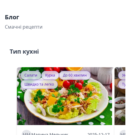
Блог
Смачні рецепти
Тип кухні
Салати
Курка
До 60 хвилин
Україн
Швидко та легко
Тушку
ММ
Марина Мельник
2025-12-17
ММ
Ма