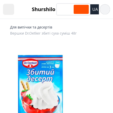
Відкри
Shurshilo
UA
Open sidebar
Для випічки та десертів
Вершки Dr.Oetker збиті суха суміш 48г