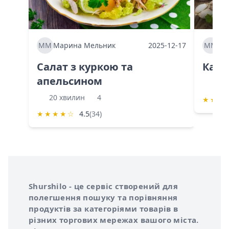
ММ
Марина Мельник
2025-12-17
ММ
Ма
Салат з куркою та
Каба
апельсином
60 
20 хвилин
4
★
★
★
★
★
★
★
☆
4.5
(34)
Інформація про Shurshilo та корисні посилання
Про сервіс Shurshilo
Shurshilo - це сервіс створений для
полегшення пошуку та порівняння
продуктів за категоріями товарів в
різних торгових мережах вашого міста.