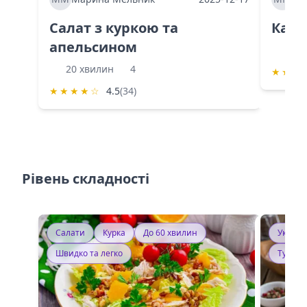
Салат з куркою та
Каба
апельсином
60 
20 хвилин
4
★
★
★
★
★
★
★
☆
4.5
(34)
Рівень складності
Салати
Курка
До 60 хвилин
Україн
Швидко та легко
Тушку