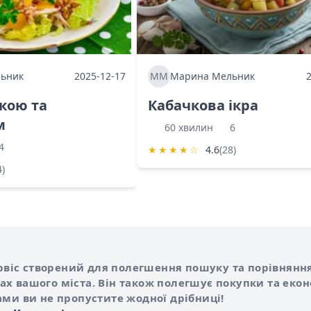
ьник
2025-12-17
ММ
Марина Мельник
ркою та
Кабачкова ікра
м
60 хвилин
6
4
★
★
★
★
☆
4.6
(28)
4)
Shurshilo та корисні посилання
hilo
сервіс створений для полегшення пошуку та порівняння
х вашого міста. Він також полегшує покупки та еко
ами ви не пропустите жодної дрібниці!