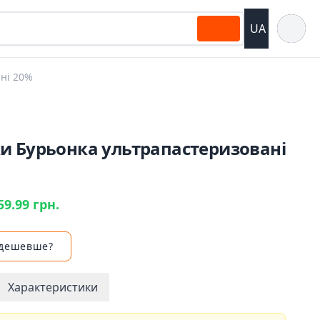
Відкрит
UA
ні 20%
и Бурьонка ультрапастеризовані
59.99 грн.
 дешевше?
Характеристики