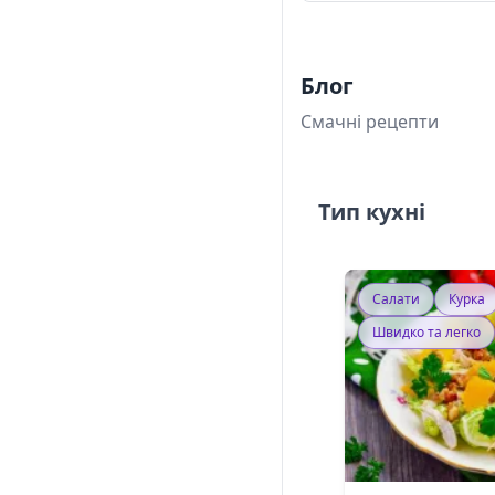
Блог
Смачні рецепти
Тип кухні
Салати
Курка
Швидко та легко