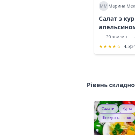
ММ
Марина Мел
Салат з ку
апельсино
20 хвилин
★
★
★
★
☆
4.5
(3
Рівень складно
Салати
Курка
Швидко та легко