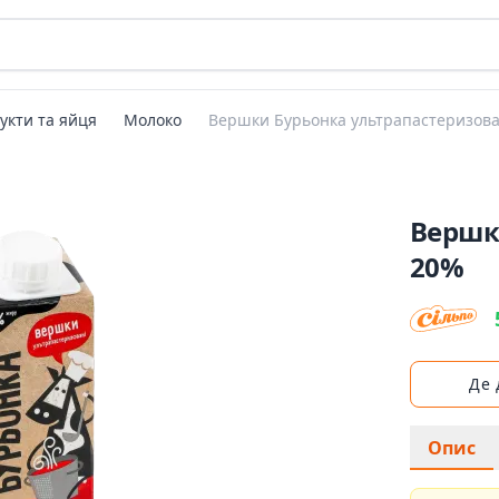
укти та яйця
Молоко
Вершки Бурьонка ультрапастеризова
Вершк
20%
Де
Опис