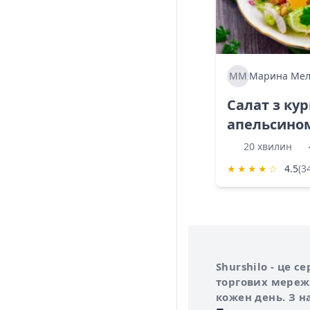
ММ
Марина Мел
Салат з ку
апельсино
20 хвилин
★
★
★
★
☆
4.5
(3
Інформація про 
Про сервіс Shurs
Shurshilo - це 
торгових мережа
кожен день. З н