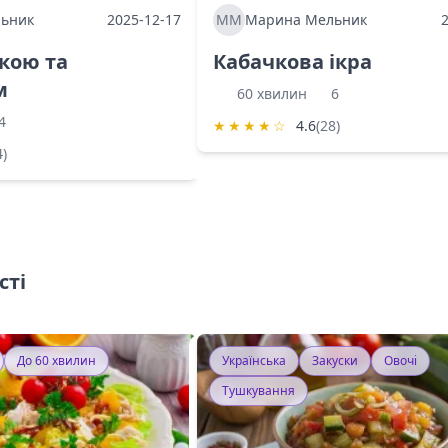
ьник
2025-12-17
ММ
Марина Мельник
ркою та
Кабачкова ікра
м
60 хвилин
6
4
★
★
★
★
☆
4.6
(28)
4)
сті
До 60 хвилин
Українська
Закуски
Овочі
Тушкування