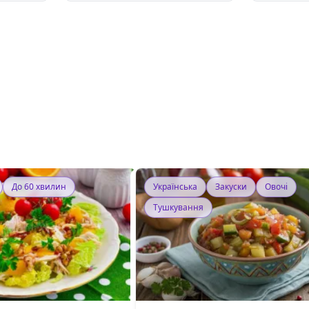
До 60 хвилин
Українська
Закуски
Овочі
Тушкування