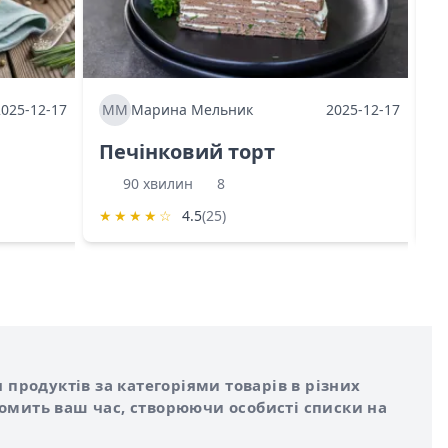
2025-12-17
ММ
Марина Мельник
2025-12-17
М
Печінковий торт
К
90 хвилин
8
★
★
★
★
☆
4.5
(25)
★
 продуктів за категоріями товарів в різних
номить ваш час, створюючи особисті списки на