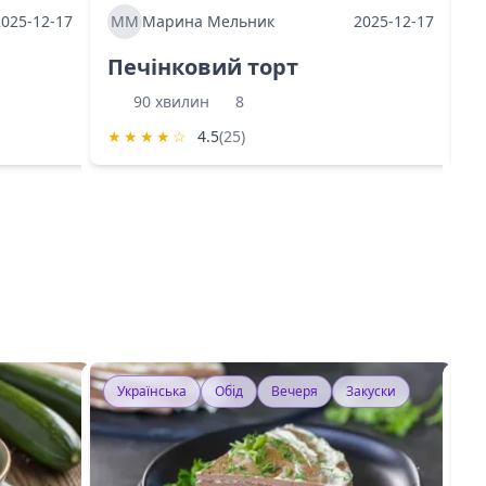
2025-12-17
ММ
Марина Мельник
2025-12-17
М
Печінковий торт
К
90 хвилин
8
★
★
★
★
☆
4.5
(25)
★
Українська
Обід
Вечеря
Закуски
У