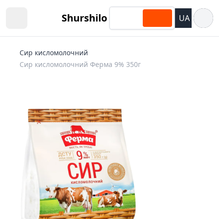
Відкри
Shurshilo
UA
Open sidebar
Сир кисломолочний
Сир кисломолочний Ферма 9% 350г