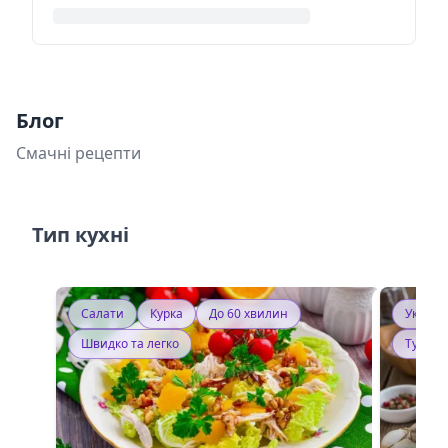
Блог
Смачні рецепти
Тип кухні
Салати
Курка
До 60 хвилин
Україн
Швидко та легко
Тушку