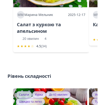
ММ
Марина Мельник
2025-12-17
ММ
Ма
Салат з куркою та
Каба
апельсином
60 
20 хвилин
4
★
★
★
★
★
★
★
☆
4.5
(34)
Рівень складності
Салати
Курка
До 60 хвилин
Україн
Швидко та легко
Тушку