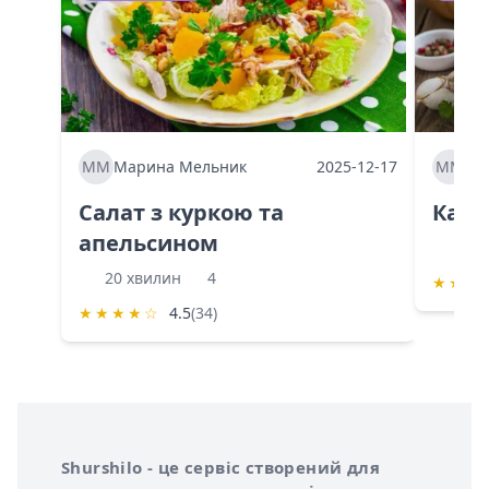
ММ
Марина Мельник
2025-12-17
ММ
Ма
Салат з куркою та
Каба
апельсином
60 
20 хвилин
4
★
★
★
★
★
★
★
☆
4.5
(34)
Інформація про Shurshilo та корисні посилання
Про сервіс Shurshilo
Shurshilo - це сервіс створений для