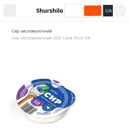
Відкри
Shurshilo
UA
Open sidebar
Сир кисломолочний
Сир кисломолочний 300г Своя Лінія 5%