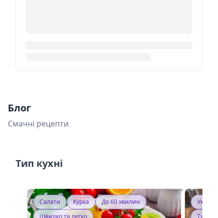
Блог
Смачні рецепти
Тип кухні
Салати
Курка
До 60 хвилин
Україн
Швидко та легко
Тушку