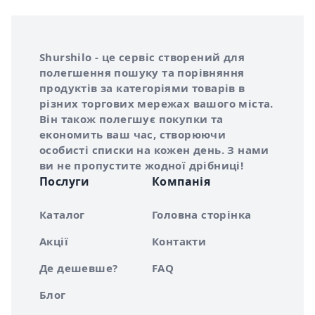
Інформація про Shurshilo та корисні посилання
Про сервіс Shurshilo
Shurshilo - це сервіс створений для
полегшення пошуку та порівняння
продуктів за категоріями товарів в
різних торгових мережах вашого міста.
Він також полегшує покупки та
економить ваш час, створюючи
особисті списки на кожен день. З нами
ви не пропустите жодної дрібниці!
Послуги
Компанія
Каталог
Головна сторінка
Акції
Контакти
Де дешевше?
FAQ
Блог