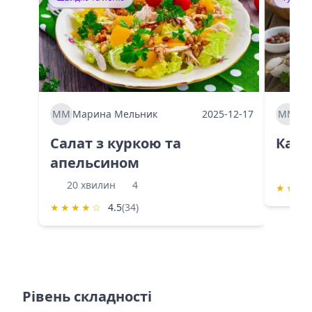
ММ
Марина Мельник
2025-12-17
ММ
Ма
Салат з куркою та
Каба
апельсином
60 
20 хвилин
4
★
★
★
★
★
★
★
☆
4.5
(34)
Рівень складності