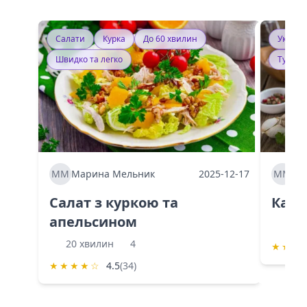
Салати
Курка
До 60 хвилин
Україн
Швидко та легко
Тушку
ММ
Марина Мельник
2025-12-17
ММ
Ма
Салат з куркою та
Каба
апельсином
60 
20 хвилин
4
★
★
★
★
★
★
★
☆
4.5
(34)