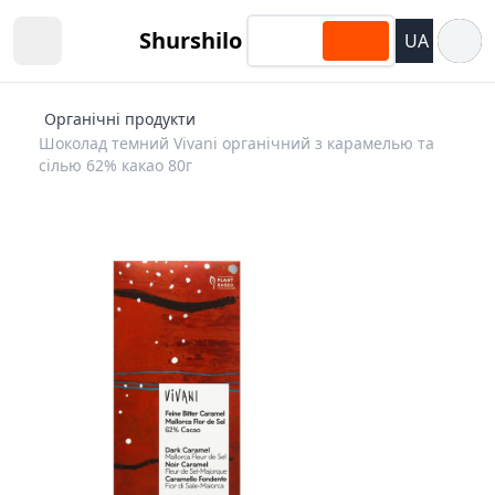
Відкри
Shurshilo
UA
Open sidebar
Органічні продукти
Шоколад темний Vivani органічний з карамелью та
сілью 62% какао 80г