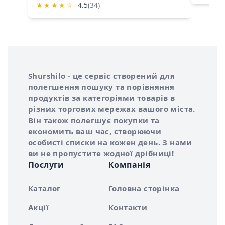
★
★
★
★
☆
4.5
(34)
Інформація про Shurshilo та корисні посилання
Про сервіс Shurshilo
Shurshilo - це сервіс створений для
полегшення пошуку та порівняння
продуктів за категоріями товарів в
різних торгових мережах вашого міста.
Він також полегшує покупки та
економить ваш час, створюючи
особисті списки на кожен день. З нами
ви не пропустите жодної дрібниці!
Послуги
Компанія
Каталог
Головна сторінка
Акції
Контакти