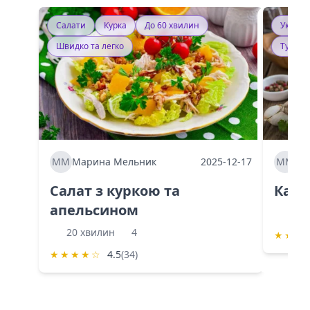
Салати
Курка
До 60 хвилин
Україн
Швидко та легко
Тушку
ММ
Марина Мельник
2025-12-17
ММ
Ма
Салат з куркою та
Каба
апельсином
60 
20 хвилин
4
★
★
★
★
★
★
★
☆
4.5
(34)