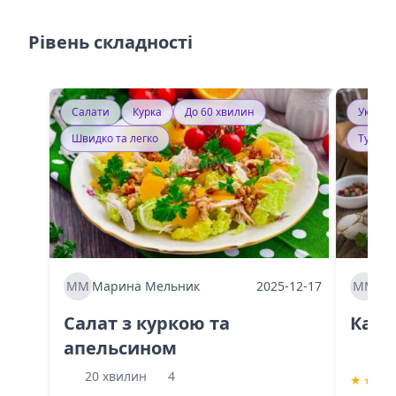
Рівень складності
Салати
Курка
До 60 хвилин
Україн
Швидко та легко
Тушку
ММ
Марина Мельник
2025-12-17
ММ
Ма
Салат з куркою та
Каба
апельсином
60 
20 хвилин
4
★
★
★