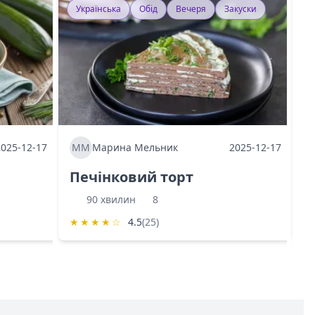
Українська
Обід
Вечеря
Закуски
У
2025-12-17
ММ
Марина Мельник
2025-12-17
М
Печінковий торт
К
90 хвилин
8
★
★
★
★
☆
4.5
(25)
★