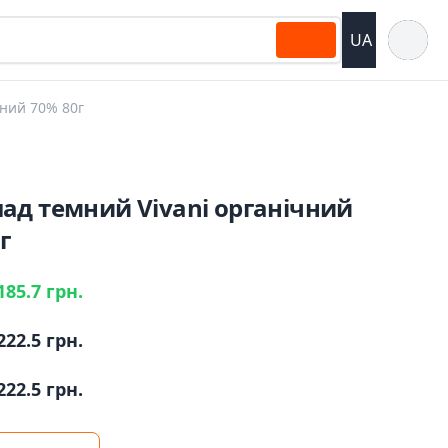
Відкрит
UA
чний 70% 80г
ад темний Vivani органічний
г
185.7 грн.
222.5 грн.
222.5 грн.