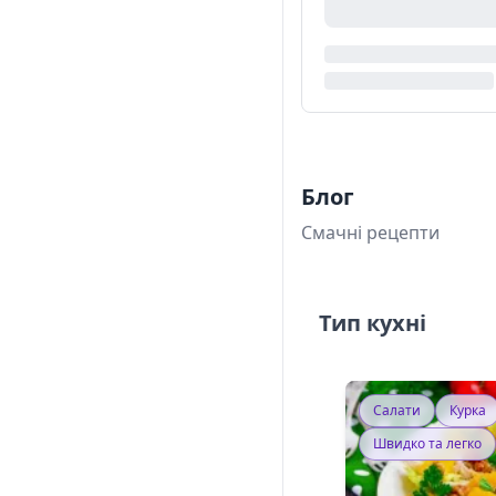
Блог
Смачні рецепти
Тип кухні
Салати
Курка
Швидко та легко