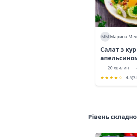
ММ
Марина Мел
Салат з ку
апельсино
20 хвилин
★
★
★
★
☆
4.5
(3
Рівень складно