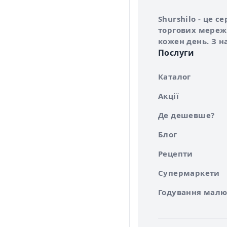
Інформація про 
Про сервіс Shurs
Shurshilo - це 
торгових мережа
кожен день. З н
Послуги
Каталог
Акції
Де дешевше?
Блог
Рецепти
Супермаркети
Годування малю