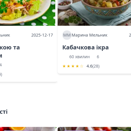
ьник
2025-12-17
ММ
Марина Мельник
ркою та
Кабачкова ікра
м
60 хвилин
6
4
★
★
★
★
☆
4.6
(28)
4)
сті