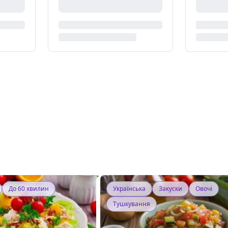
До 60 хвилин
Українська
Закуски
Овочі
Тушкування