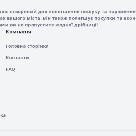
Shurshilo та корисні посилання
hilo
сервіс створений для полегшення пошуку та порівняння
х вашого міста. Він також полегшує покупки та еко
ами ви не пропустите жодної дрібниці!
Компанія
Головна сторінка
Контакти
FAQ
ка