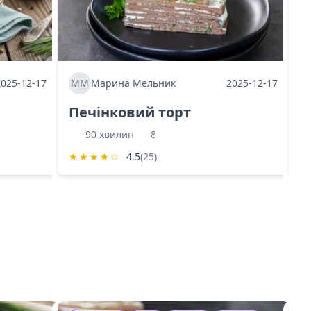
2025-12-17
ММ
Марина Мельник
2025-12-17
М
Печінковий торт
К
90 хвилин
8
★
★
★
★
☆
4.5
(25)
★