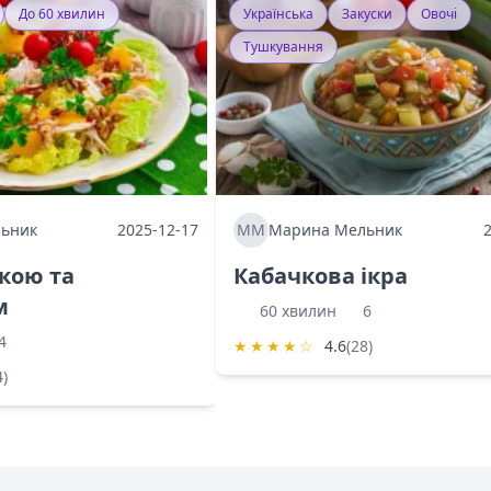
До 60 хвилин
Українська
Закуски
Овочі
Тушкування
ьник
2025-12-17
ММ
Марина Мельник
ркою та
Кабачкова ікра
м
60 хвилин
6
4
★
★
★
★
☆
4.6
(28)
4)