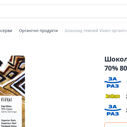
нсерви
Органічні продукти
Шоколад темний Vivani органі
Шокол
70% 80