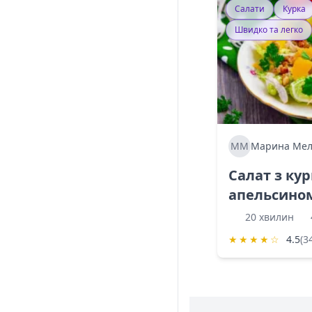
Салати
Курка
Швидко та легко
ММ
Марина Мел
Салат з ку
апельсино
20 хвилин
★
★
★
★
☆
4.5
(3