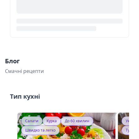
Блог
Смачні рецепти
Тип кухні
Салати
Курка
До 60 хвилин
Україн
Швидко та легко
Тушку