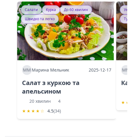
Салати
Курка
До 60 хвилин
Україн
Швидко та легко
Тушку
ММ
Марина Мельник
2025-12-17
ММ
Ма
Салат з куркою та
Каба
апельсином
60 
20 хвилин
4
★
★
★
★
★
★
★
☆
4.5
(34)