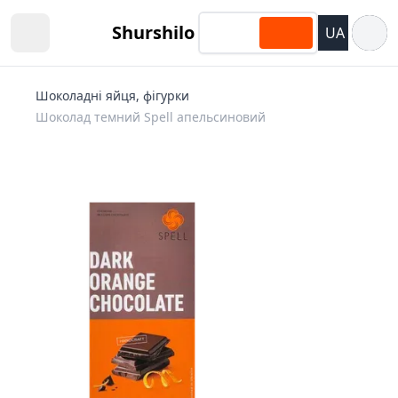
Відкри
Shurshilo
UA
Open sidebar
Шоколадні яйця, фігурки
Шоколад темний Spell апельсиновий