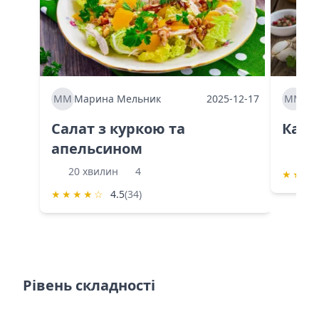
ММ
Марина Мельник
2025-12-17
ММ
Ма
Салат з куркою та
Каба
апельсином
60 
20 хвилин
4
★
★
★
★
★
★
★
☆
4.5
(34)
Рівень складності