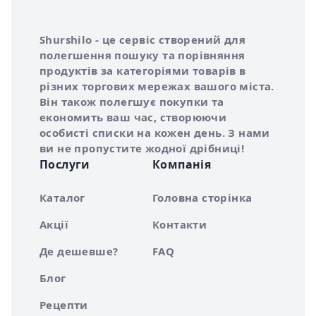
Інформація про Shurshilo та корисні посилання
Про сервіс Shurshilo
Shurshilo - це сервіс створений для
полегшення пошуку та порівняння
продуктів за категоріями товарів в
різних торгових мережах вашого міста.
Він також полегшує покупки та
економить ваш час, створюючи
особисті списки на кожен день. З нами
ви не пропустите жодної дрібниці!
Послуги
Компанія
Каталог
Головна сторінка
Акції
Контакти
Де дешевше?
FAQ
Блог
Рецепти