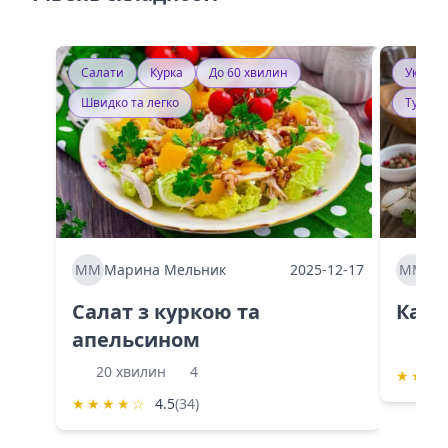
Салати
Курка
До 60 хвилин
Україн
Швидко та легко
Тушку
ММ
Марина Мельник
2025-12-17
ММ
Ма
Салат з куркою та
Каба
апельсином
60 
20 хвилин
4
★
★
★
★
★
★
★
☆
4.5
(34)