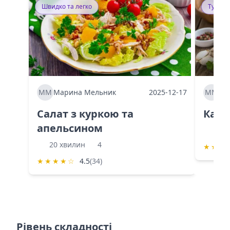
Швидко та легко
Тушку
ММ
Марина Мельник
2025-12-17
ММ
Ма
Салат з куркою та
Каба
апельсином
60 
20 хвилин
4
★
★
★
★
★
★
★
☆
4.5
(34)
Рівень складності