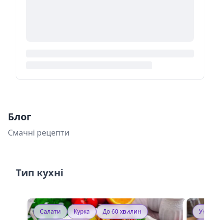
Блог
Смачні рецепти
Тип кухні
Салати
Курка
До 60 хвилин
Україн