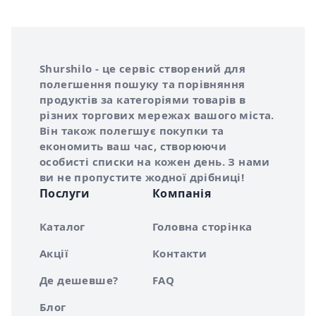
Інформація про Shurshilo та корисні посилання
Про сервіс Shurshilo
Shurshilo - це сервіс створений для
полегшення пошуку та порівняння
продуктів за категоріями товарів в
різних торгових мережах вашого міста.
Він також полегшує покупки та
економить ваш час, створюючи
особисті списки на кожен день. З нами
ви не пропустите жодної дрібниці!
Послуги
Компанія
Каталог
Головна сторінка
Акції
Контакти
Де дешевше?
FAQ
Блог