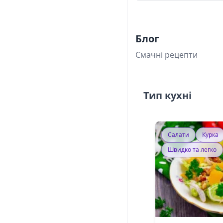
Блог
Смачні рецепти
Тип кухні
Салати
Курка
Швидко та легко