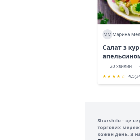
ММ
Марина Мел
Салат з ку
апельсино
20 хвилин
★
★
★
★
☆
4.5
(3
Інформація про 
Про сервіс Shurs
Shurshilo - це 
торгових мережа
кожен день. З н