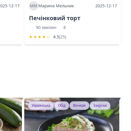
2025-12-17
ММ
Марина Мельник
2025-12-17
М
Печінковий торт
К
90 хвилин
8
★
★
★
★
☆
4.5
(25)
★
Українська
Обід
Вечеря
Закуски
У