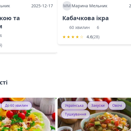
ьник
2025-12-17
ММ
Марина Мельник
ркою та
Кабачкова ікра
м
60 хвилин
6
4
★
★
★
★
☆
4.6
(28)
4)
сті
До 60 хвилин
Українська
Закуски
Овочі
Тушкування