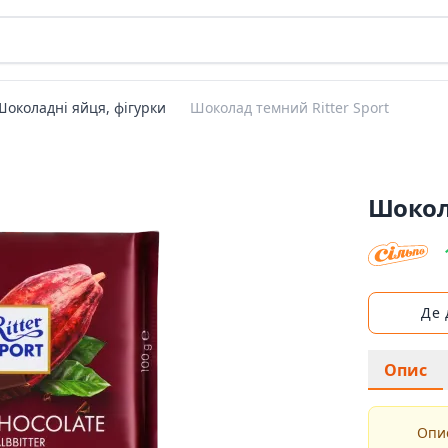
Шоколадні яйця, фігурки
Шоколад темний Ritter Sport
Шокола
Де
Опис
Опис