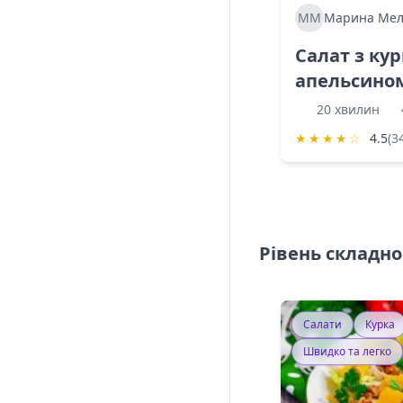
ММ
Марина Мел
Салат з ку
апельсино
20 хвилин
★
★
★
★
☆
4.5
(3
Рівень складно
Салати
Курка
Швидко та легко