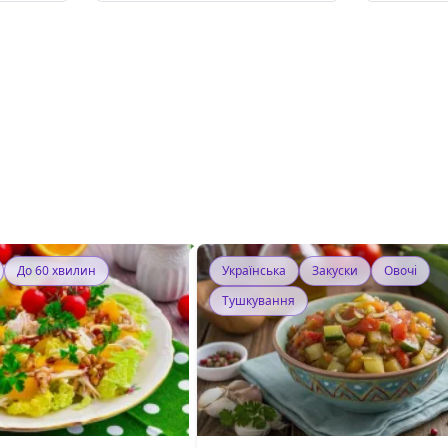
До 60 хвилин
Українська
Закуски
Овочі
Тушкування