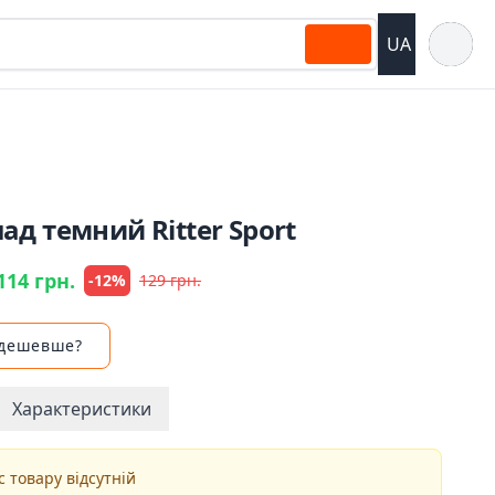
Відкрит
UA
д темний Ritter Sport
114 грн.
-12%
129 грн.
 дешевше?
Характеристики
 товару відсутній