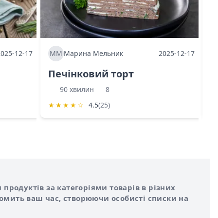
2025-12-17
ММ
Марина Мельник
2025-12-17
М
Печінковий торт
К
90 хвилин
8
★
★
★
★
☆
4.5
(25)
★
 продуктів за категоріями товарів в різних
номить ваш час, створюючи особисті списки на