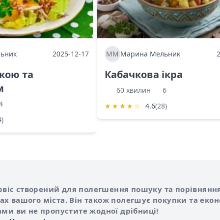
ьник
2025-12-17
ММ
Марина Мельник
ркою та
Кабачкова ікра
м
60 хвилин
6
4
★
★
★
★
☆
4.6
(28)
4)
Shurshilo та корисні посилання
hilo
сервіс створений для полегшення пошуку та порівняння
х вашого міста. Він також полегшує покупки та еко
ами ви не пропустите жодної дрібниці!