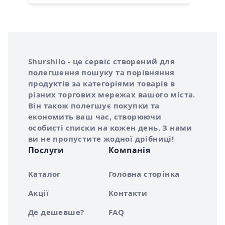
Інформація про Shurshilo та корисні посилання
Про сервіс Shurshilo
Shurshilo - це сервіс створений для
полегшення пошуку та порівняння
продуктів за категоріями товарів в
різних торгових мережах вашого міста.
Він також полегшує покупки та
економить ваш час, створюючи
особисті списки на кожен день. З нами
ви не пропустите жодної дрібниці!
Послуги
Компанія
Каталог
Головна сторінка
Акції
Контакти
Де дешевше?
FAQ