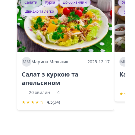
Салати
Курка
До 60 хвилин
Україн
Швидко та легко
Тушку
ММ
Марина Мельник
2025-12-17
ММ
Ма
Салат з куркою та
Каба
апельсином
60 
20 хвилин
4
★
★
★
★
★
★
★
☆
4.5
(34)