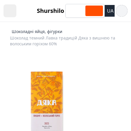
Відкри
Shurshilo
UA
Open sidebar
Шоколадні яйця, фігурки
Шоколад темний Лавка традицій Дяка з вишнею та
волоським горіхом 60%