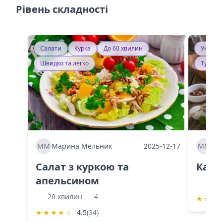
Рівень складності
Салати
Курка
До 60 хвилин
Україн
Швидко та легко
Тушку
ММ
Марина Мельник
2025-12-17
ММ
Ма
Салат з куркою та
Каба
апельсином
60 
20 хвилин
4
★
★
★
★
★
★
★
☆
4.5
(34)