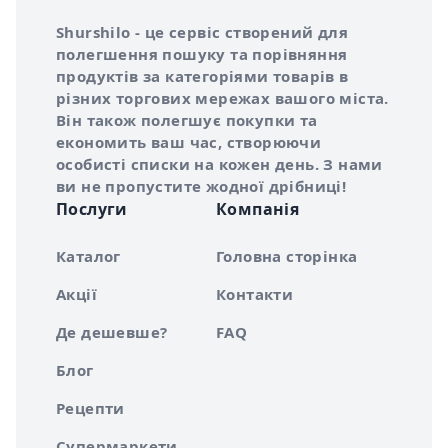
Інформація про Shurshilo та корисні посилання
Про сервіс Shurshilo
Shurshilo - це сервіс створений для
полегшення пошуку та порівняння
продуктів за категоріями товарів в
різних торгових мережах вашого міста.
Він також полегшує покупки та
економить ваш час, створюючи
особисті списки на кожен день. З нами
ви не пропустите жодної дрібниці!
Послуги
Компанія
Каталог
Головна сторінка
Акції
Контакти
Де дешевше?
FAQ
Блог
Рецепти
Супермаркети