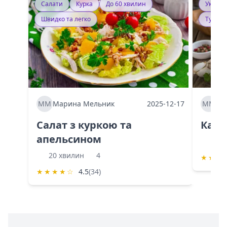
Салати
Курка
До 60 хвилин
Україн
Швидко та легко
Тушку
ММ
Марина Мельник
2025-12-17
ММ
Ма
Салат з куркою та
Каба
апельсином
60 
20 хвилин
4
★
★
★
★
★
★
★
☆
4.5
(34)