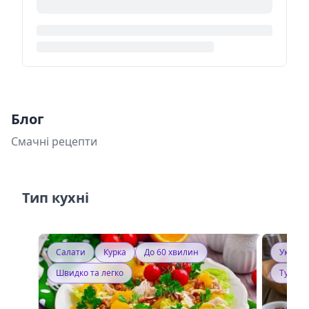
Блог
Смачні рецепти
Тип кухні
Салати
Курка
До 60 хвилин
Україн
Швидко та легко
Тушку