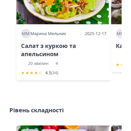
ММ
Марина Мельник
2025-12-17
ММ
Ма
Салат з куркою та
Каба
апельсином
60 
20 хвилин
4
★
★
★
★
★
★
★
☆
4.5
(34)
Рівень складності