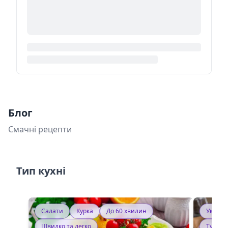
Блог
Смачні рецепти
Тип кухні
Салати
Курка
До 60 хвилин
Україн
Швидко та легко
Тушку