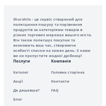
Інформація про Shurshilo та корисні посилання
Про сервіс Shurshilo
Shurshilo - це сервіс створений для
полегшення пошуку та порівняння
продуктів за категоріями товарів в
різних торгових мережах вашого міста.
Він також полегшує покупки та
економить ваш час, створюючи
особисті списки на кожен день. З нами
ви не пропустите жодної дрібниці!
Послуги
Компанія
Каталог
Головна сторінка
Акції
Контакти
Де дешевше?
FAQ
Блог