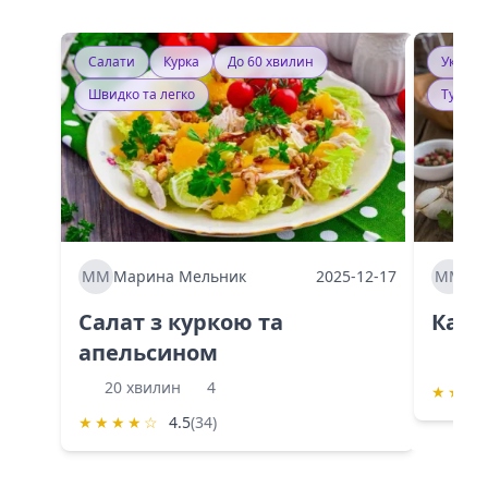
Салати
Курка
До 60 хвилин
Україн
Швидко та легко
Тушку
ММ
Марина Мельник
2025-12-17
ММ
Ма
Салат з куркою та
Каба
апельсином
60 
20 хвилин
4
★
★
★
★
★
★
★
☆
4.5
(34)