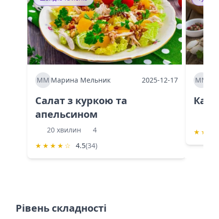
ММ
Марина Мельник
2025-12-17
ММ
Ма
Салат з куркою та
Каба
апельсином
60 
20 хвилин
4
★
★
★
★
★
★
★
☆
4.5
(34)
Рівень складності