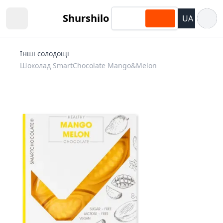
Відкри
Shurshilo
UA
Open sidebar
Інші солодощі
Шоколад SmartChocolate Mango&Melon