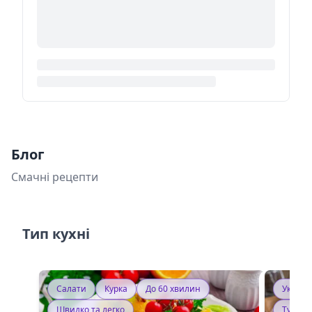
Блог
Смачні рецепти
Тип кухні
Салати
Курка
До 60 хвилин
Україн
Швидко та легко
Тушку