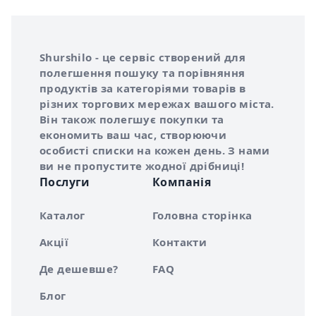
Інформація про Shurshilo та корисні посилання
Про сервіс Shurshilo
Shurshilo - це сервіс створений для
полегшення пошуку та порівняння
продуктів за категоріями товарів в
різних торгових мережах вашого міста.
Він також полегшує покупки та
економить ваш час, створюючи
особисті списки на кожен день. З нами
ви не пропустите жодної дрібниці!
Послуги
Компанія
Каталог
Головна сторінка
Акції
Контакти
Де дешевше?
FAQ
Блог