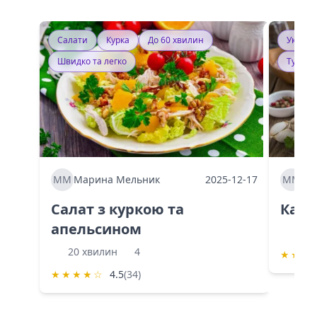
Салати
Курка
До 60 хвилин
Україн
Швидко та легко
Тушку
ММ
Марина Мельник
2025-12-17
ММ
Ма
Салат з куркою та
Каба
апельсином
60 
20 хвилин
4
★
★
★
★
★
★
★
☆
4.5
(34)