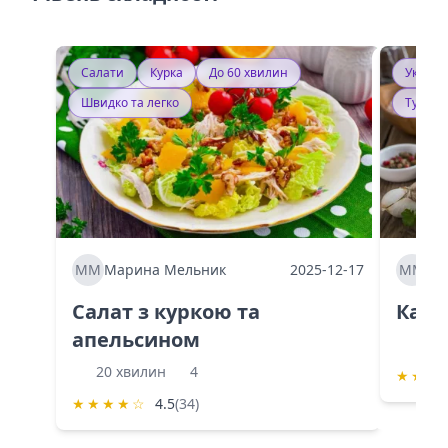
Салати
Курка
До 60 хвилин
Україн
Швидко та легко
Тушку
ММ
Марина Мельник
2025-12-17
ММ
Ма
Салат з куркою та
Каба
апельсином
60 
20 хвилин
4
★
★
★
★
★
★
★
☆
4.5
(34)