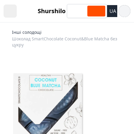
Відкри
Shurshilo
UA
Open sidebar
Інші солодощі
Шоколад SmartChocolate Coconut&Blue Matcha без
цукру