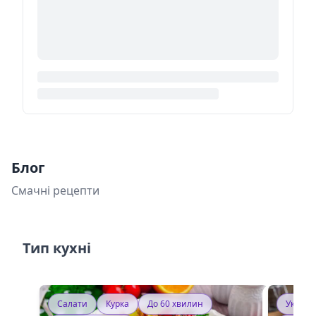
Блог
Смачні рецепти
Тип кухні
Салати
Курка
До 60 хвилин
Україн