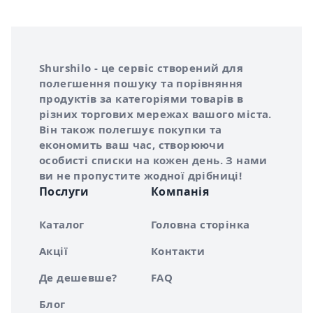
Інформація про Shurshilo та корисні посилання
Про сервіс Shurshilo
Shurshilo - це сервіс створений для
полегшення пошуку та порівняння
продуктів за категоріями товарів в
різних торгових мережах вашого міста.
Він також полегшує покупки та
економить ваш час, створюючи
особисті списки на кожен день. З нами
ви не пропустите жодної дрібниці!
Послуги
Компанія
Каталог
Головна сторінка
Акції
Контакти
Де дешевше?
FAQ
Блог