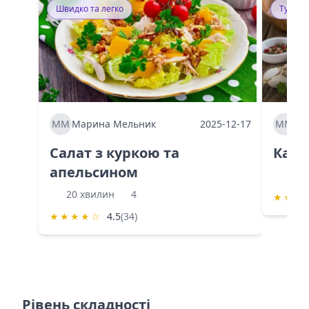
Швидко та легко
Тушку
ММ
Марина Мельник
2025-12-17
ММ
Ма
Салат з куркою та
Каба
апельсином
60 
20 хвилин
4
★
★
★
★
★
★
★
☆
4.5
(34)
Рівень складності