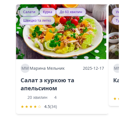
Салати
Курка
До 60 хвилин
Україн
Швидко та легко
Тушку
ММ
Марина Мельник
2025-12-17
ММ
Ма
Салат з куркою та
Каба
апельсином
60 
20 хвилин
4
★
★
★
★
★
★
★
☆
4.5
(34)