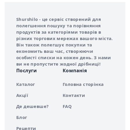
Інформація про Shurshilo та корисні посилання
Про сервіс Shurshilo
Shurshilo - це сервіс створений для
полегшення пошуку та порівняння
продуктів за категоріями товарів в
різних торгових мережах вашого міста.
Він також полегшує покупки та
економить ваш час, створюючи
особисті списки на кожен день. З нами
ви не пропустите жодної дрібниці!
Послуги
Компанія
Каталог
Головна сторінка
Акції
Контакти
Де дешевше?
FAQ
Блог
Рецепти