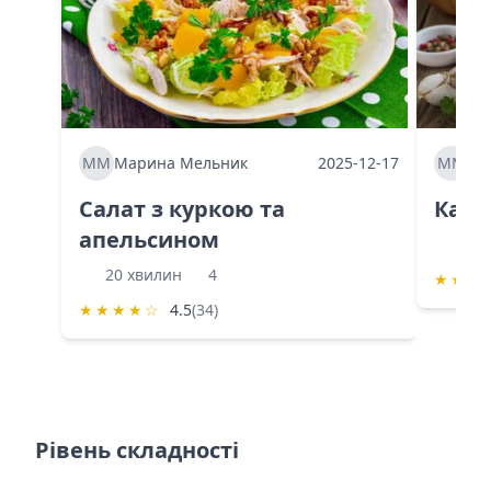
ММ
Марина Мельник
2025-12-17
ММ
Ма
Салат з куркою та
Каба
апельсином
60 
20 хвилин
4
★
★
★
★
★
★
★
☆
4.5
(34)
Рівень складності