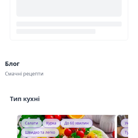
Блог
Смачні рецепти
Тип кухні
Салати
Курка
До 60 хвилин
Україн
Швидко та легко
Тушку