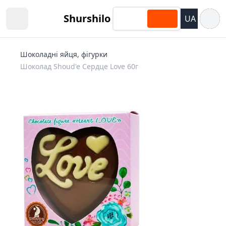
Відкри
Shurshilo
UA
Open sidebar
Шоколадні яйця, фігурки
Шоколад Shoud'e Сердце Love 60г